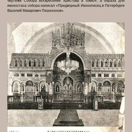
чертежи Собора Воскресения Христова в Токио», а образа для
иконостаса собора написал «Придворный Иконописец в Петербурге
Василий Макарович Пешехонов».