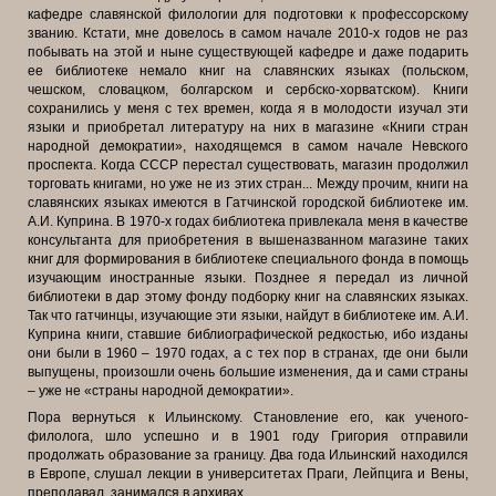
кафедре славянской филологии для подготовки к профессорскому
званию. Кстати, мне довелось в самом начале 2010-х годов не раз
побывать на этой и ныне существующей кафедре и даже подарить
ее библиотеке немало книг на славянских языках (польском,
чешском, словацком, болгарском и сербско-хорватском). Книги
сохранились у меня с тех времен, когда я в молодости изучал эти
языки и приобретал литературу на них в магазине «Книги стран
народной демократии», находящемся в самом начале Невского
проспекта. Когда СССР перестал существовать, магазин продолжил
торговать книгами, но уже не из этих стран... Между прочим, книги на
славянских языках имеются в Гатчинской городской библиотеке им.
А.И. Куприна. В 1970-х годах библиотека привлекала меня в качестве
консультанта для приобретения в вышеназванном магазине таких
книг для формирования в библиотеке специального фонда в помощь
изучающим иностранные языки. Позднее я передал из личной
библиотеки в дар этому фонду подборку книг на славянских языках.
Так что гатчинцы, изучающие эти языки, найдут в библиотеке им. А.И.
Куприна книги, ставшие библиографической редкостью, ибо изданы
они были в 1960 – 1970 годах, а с тех пор в странах, где они были
выпущены, произошли очень большие изменения, да и сами страны
– уже не
«
страны народной демократии
»
.
Пора вернуться к Ильинскому. Становление его, как ученого-
филолога, шло успешно и в 1901 году Григория отправили
продолжать образование за границу. Два года Ильинский находился
в Европе, слушал лекции в университетах Праги, Лейпцига и Вены,
преподавал, занимался в архивах.