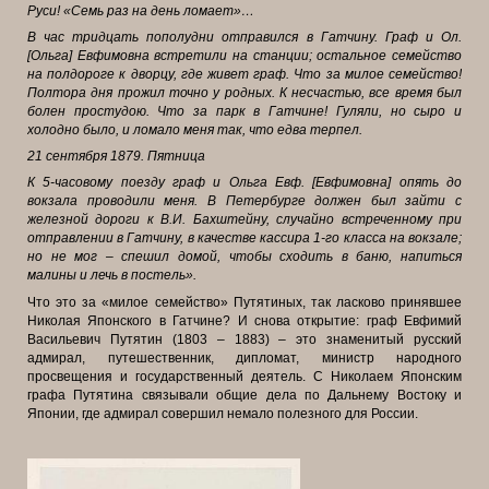
Руси! «Семь раз на день ломает»…
В час тридцать пополудни отправился в Гатчину. Граф и Ол.
[Ольга] Евфимовна встретили на станции; остальное семейство
на полдороге к дворцу, где живет граф. Что за милое семейство!
Полтора дня прожил точно у родных. К несчастью, все время был
болен простудою. Что за парк в Гатчине! Гуляли, но сыро и
холодно было, и ломало меня так, что едва терпел.
21 сентября 1879. Пятница
К 5-часовому поезду граф и Ольга Евф. [Евфимовна] опять до
вокзала проводили меня. В Петербурге должен был зайти с
железной дороги к В.И. Бахштейну, случайно встреченному при
отправлении в Гатчину, в качестве кассира 1-го класса на вокзале;
но не мог – спешил домой, чтобы сходить в баню, напиться
малины и лечь в постель».
Что это за «милое семейство» Путятиных, так ласково принявшее
Николая Японского в Гатчине? И снова открытие: граф Евфимий
Васильевич Путятин (1803 – 1883) – это знаменитый русский
адмирал, путешественник, дипломат, министр народного
просвещения и государственный деятель. С Николаем Японским
графа Путятина связывали общие дела по Дальнему Востоку и
Японии, где адмирал совершил немало полезного для России.