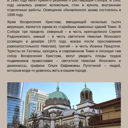
В 1990 году было принято решение о реставрации Собора. В 1992
году начались ремонт колокольни, стен и купола, внутренние
отделочные работы. Освящение обновленного храма состоялось в
1998 году.
Храм Воскресения Христова, вмещающий несколько тысяч
верующих, является одним из старейших каменных зданий Токио. В
Соборе три придела: северный – в честь преподобного Сергия
Радонежского, южный – в честь святителя Николая Японского
(освящен в декабре 1970 года, вскоре после прославления
равноапостольного Николая), третий – в честь Иоанна Предтечи.
Туристы из Гатчины, находясь в современном Токио и посещая там
собор Воскресения Христова, могут увидеть плоды трудов
подвижников православия – святителя Николая Японского и
диакониссы, графини Ольги Евфимовны Путятиной – людей,
которым когда-то довелось жить в нашем городе.