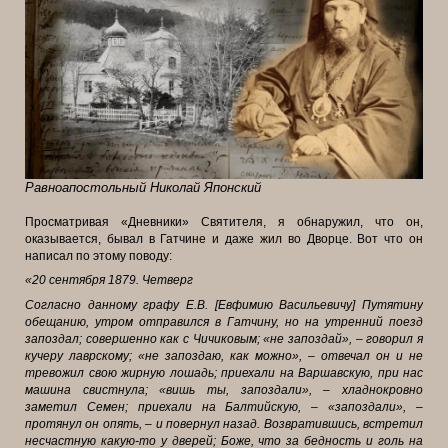
Равноапостольный Николай Японский
Просматривая «Дневники» Святителя, я обнаружил, что он,
оказывается, бывал в Гатчине и даже жил во Дворце. Вот что он
написал по этому поводу:
«20 сентября 1879. Четверг
Согласно данному графу Е.В. [Евфимию Васильевичу] Путятину
обещанию, утром отправился в Гатчину, но на утренний поезд
запоздал; совершенно как с Чичиковым; «не запоздай», – говорил я
кучеру лаврскому; «не запоздаю, как можно», – отвечал он и не
тревожил свою жирную лошадь; приехали на Варшавскую, при нас
машина свистнула; «вишь ты, запоздали», – хладнокровно
заметил Семен; приехали на Балтийскую, – «запоздали», –
протянул он опять, – и повернул назад. Возвратившись, встретил
несчастную какую-то у дверей; Боже, что за бедность и голь на