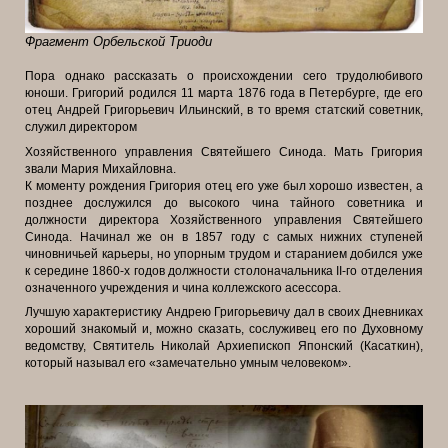
Фрагмент Орбельской Триоди
Пора однако рассказать о происхождении сего трудолюбивого
юноши. Григорий родился 11 марта 1876 года в Петербурге, где его
отец Андрей Григорьевич Ильинский, в то время статский советник,
служил директором
Хозяйственного управления Святейшего Синода. Мать Григория
звали Мария Михайловна.
К моменту рождения Григория отец его уже был хорошо известен, а
позднее дослужился до высокого чина тайного советника и
должности директора Хозяйственного управления Святейшего
Синода. Начинал же он в 1857 году с самых нижних ступеней
чиновничьей карьеры, но упорным трудом и старанием добился уже
к середине 1860-х годов должности столоначальника II-го отделения
означенного учреждения и чина коллежского асессора.
Лучшую характеристику Андрею Григорьевичу дал в своих Дневниках
хороший знакомый и, можно сказать, сослуживец его по Духовному
ведомству, Святитель Николай Архиепископ Японский (Касаткин),
который называл его «замечательно умным человеком».