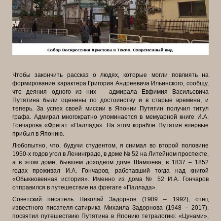
Чтобы закончить рассказ о людях, которые могли повлиять на
формирование характера Григория Андреевича Ильинского, сообщу,
что деяния одного из них – адмирала Евфимия Васильевича
Путятина были оценены по достоинству и в старые времена, и
теперь. За успех своей миссии в Японии Путятин получил титул
графа. Адмирал многократно упоминается в мемуарной книге И.А.
Гончарова «Фрегат «Паллада». На этом корабле Путятин впервые
прибыл в Японию.
Любопытно, что, будучи студентом, я снимал во второй половине
1950-х годов угол в Ленинграде, в доме № 52 на Литейном проспекте,
а в этом доме, бывшем доходном доме Шамшева, в 1837 – 1852
годах проживал И.А. Гончаров, работавший тогда над книгой
«Обыкновенная история». Именно из дома № 52 И.А. Гончаров
отправился в путешествие на фрегате «Паллада».
Советский писатель Николай Задорнов (1909 – 1992), отец
известного писателя-сатирика Михаила Задорнова (1948 – 2017),
посвятил путешествию Путятина в Японию тетралогию: «Цунами»,