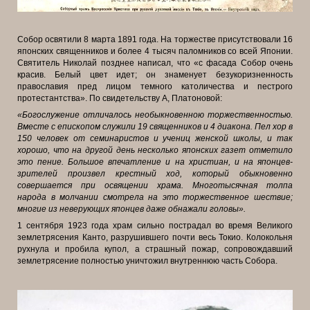
Собор освятили 8 марта 1891 года. На торжестве присутствовали 16
японских священников и более 4 тысяч паломников со всей Японии.
Святитель Николай позднее написал, что «с фасада Собор очень
красив. Белый цвет идет; он знаменует безукоризненность
православия пред лицом темного католичества и пестрого
протестантства». По свидетельству А, Платоновой:
«Богослужение отличалось необыкновенною торжественностью.
Вместе с епископом служили 19 священников и 4 диакона. Пел хор в
150 человек от семинаристов и учениц женской школы, и так
хорошо, что на другой день несколько японских газет отметило
это пение. Большое впечатление и на христиан, и на японцев-
зрителей произвел крестный ход, который обыкновенно
совершается при освящении храма. Многотысячная толпа
народа
в молчании смотрела на это торжественное шествие;
многие из неверующих японцев даже обнажали головы».
1 сентября 1923 года храм сильно пострадал во время Великого
землетрясения Канто, разрушившего почти весь Токио. Колокольня
рухнула и пробила купол, а страшный пожар, сопровождавший
землетрясение полностью уничтожил внутреннюю часть Собора.