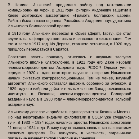
В Нежине Ильинский продолжил работу над материалами
командировки на Афон. В 1911 году Григорий Андреевич защитил в
Киеве докторскую диссертацию «Грамоты болгарских царей».
Работа была высоко оценена: Российская Академия наук удостоила
Ильинского Ломоносовской премии.
В 1916 году Ильинский переехал в Юрьев (Дерпт, Тарту), где стал
служить на кафедре русского языка и славянского языкознания. Там
его и застал 1917 год. Из Дерпта, ставшего эстонским, в 1920 году
пришлось перебраться в Саратов.
Советская власть поначалу отнеслась к научным заслугам
Ильинского вполне благосклонно, в 1921 году его даже избрали
членом-корреспондентом Академии наук РСФСР. Однако уже в
середине 1920-х годов некоторые научные воззрения Ильинского
начали считаться контрреволюционными. Тем не менее, научный
авторитет Ильинского оставался высоким, особенно за рубежом. В
1929 году его избрали действительным членом Западнославянского
института в Познани; членом-корреспондентом Болгарской
академии наук; а в 1930 году – членом-корреспондентом Польской
академии наук.
Ильинскому довелось поработать в университетах Казани и Москвы.
Но над некоторыми видными филологами в СССР уже сгущались
тучи. В 1933 – 1934 годах начались аресты. Ильинского арестовали
11 января 1934 года. В вину ему ставилась связь с так называемым
«венским центром». Так аукнулось, в частности, заграничное
признание научных трудов Григория Андреевича.