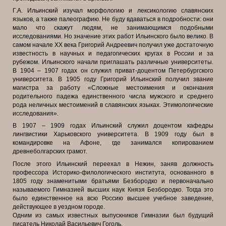
Г.А. Ильинский изучал морфологию и лексикологию славянских
языков, а также палеографию. Не буду вдаваться в подробности: они
мало что скажут людям, не занимающимся подобными
исследованиями. Но значение этих работ Ильинского было велико. В
самом начале ХХ века Григорий Андреевич получил уже достаточную
известность в научных и педагогических кругах в России и за
рубежом. Ильинского начали приглашать различные университеты.
В 1904 – 1907 годах он служил приват-доцентом Петербургского
университета. В 1905 году Григорий Ильинский получил звание
магистра за работу «Сложные местоимения и окончания
родительного падежа единственного числа мужского и среднего
рода неличных местоимений в славянских языках. Этимологические
исследования».
В 1907 – 1909 годах Ильинский служил доцентом кафедры
лингвистики Харьковского университета. В 1909 году был в
командировке на Афоне, где занимался копированием
древнеболгарских грамот.
После этого Ильинский переехал в Нежин, заняв должность
профессора Историко-филологического института, основанного в
1805 году знаменитыми братьями Безбородко и первоначально
называемого Гимназией высших наук Князя Безбородко. Тогда это
было единственное на всю Россию высшее учебное заведение,
действующее в уездном городе.
Одним из самых известных выпускников Гимназии был будущий
писатель Николай Васильевич Гоголь.