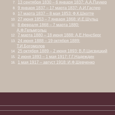
13 сентября 1830 – 6 января 1837: А.А.Паукер
9 января 1837 – 17 марта 1837: А.И.Гаспер
17 марта 1837 – 8 мая 1853: Ф.К.Шкотте
27 июня 1853 – 7 января 1868: И.Е.Шульц
8 февраля 1868 – 7 марта 1880:
А.Ф.Гельмгольц
7 марта 1880 – 18 июня 1888: А.Е.Ненсберг
24 июня 1888 – 19 октября 1889:
Т.И.Богомолов
25 октября 1889 – 2 июня 1893: В.Л.Цисвицкий
2 июня 1893 – 1 мая 1917: Г.Г.Надеждин
1 мая 1917 – август 1918: И.Ф.Шевченко