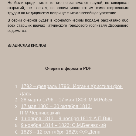
Но были среди них и те, кто не занимался наукой, не совершал
открытий, не воевал, но своим многолетним самоотверженным
трудом на медицинском поприще снискал всеобщее уважение.
В серии очерков будет в хронологическом порядке рассказано обо
всех старших врачах Гатчинского городового госпиталя Дворцового
ведомства.
ВЛАДИСЛАВ КИСЛОВ
Очерки в формате PDF
1792 – февраль 1796:
Иоганн Христиан фон
Даль
28 марта 1796 – 17 мая 1803: М.М.Робек
17 мая 1803 – 30 октября 1813:
П.М.Чернивецкий
1 ноября 1813 – 9 ноября 1814: А.П.Виц
9 ноября 1814 – 1823: С.М.Белявский
1823 – 12 сентября 1829: Ф.Ф.Депп