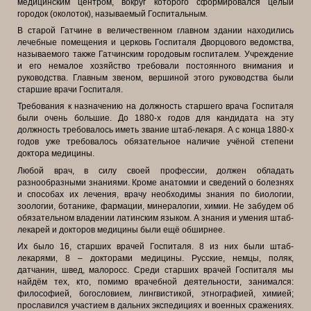
медицинским центром, вокруг которого сформировался целый
городок (околоток), называемый Госпитальным.
В старой Гатчине в величественном главном здании находились
лечебные помещения и церковь Госпиталя Дворцового ведомства,
называемого также Гатчинским городовым госпиталем. Учреждение
и его немалое хозяйство требовали постоянного внимания и
руководства. Главным звеном, вершиной этого руководства были
старшие врачи Госпиталя.
Требования к назначению на должность старшего врача Госпиталя
были очень большие. До 1880-х годов для кандидата на эту
должность требовалось иметь звание штаб-лекаря. А с конца 1880-х
годов уже требовалось обязательное наличие учёной степени
доктора медицины.
Любой врач, в силу своей профессии, должен обладать
разнообразными знаниями. Кроме анатомии и сведений о болезнях
и способах их лечения, вр
ачу необходимы знания по биологии,
зоологии, ботанике, фармации, минералогии, химии. Не забудем об
обязательном владении латинским языком. А знания и умения штаб-
лекарей и докторов медицины были ещё обширнее.
Их было 16, старших врачей Госпиталя. 8 из них были штаб-
лекарями, 8 – докторами медицины. Русские, немцы, поляк,
датчанин, швед, малоросс. Среди старших врачей Госпиталя мы
найдём тех, кто, помимо врачебной деятельности, занимался:
философией, богословием, лингвистикой, этнографией, химией;
прославился участием в дальних экспедициях и военных сражениях.