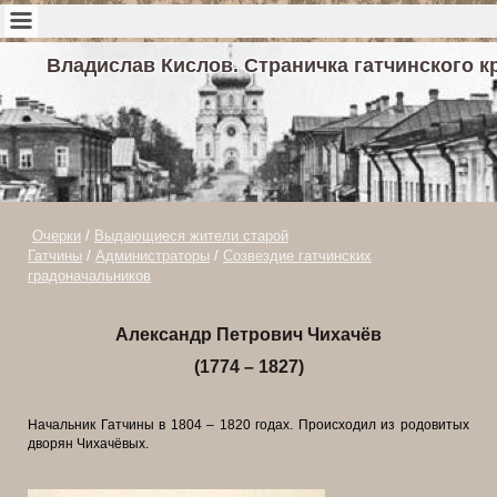
Владислав Кислов. Страничка гатчинского к
Очерки
/
Выдающиеся жители старой
Гатчины
/
Администраторы
/
Созвездие гатчинских
градоначальников
Александр Петрович Чихачёв
(1774 – 1827)
Начальник Гатчины в 1804 – 1820 годах. Происходил из родовитых
дворян Чихачёвых.