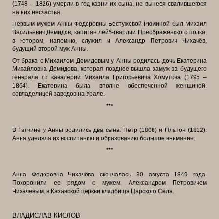
(1748 – 1826) умерли в год казни их сына, не вынеся свалившегося
на них несчастья.
Первым мужем Анны Федоровны Бестужевой-Рюминой был Михаил
Васильевич Демидов, капитан лейб-гвардии Преображенского полка,
в котором, напомню, служил и Александр Петрович Чихачёв,
будущий второй муж Анны.
От брака с Михаилом Демидовым у Анны родилась дочь Екатерина
Михайловна Демидова, которая позднее вышла замуж за будущего
генерала от кавалерии Михаила Григорьевича Хомутова (1795 –
1864). Екатерина была вполне обеспеченной женщиной,
совладелицей заводов на Урале.
***
В Гатчине у Анны родились два сына: Петр (1808) и Платон (1812).
Анна уделяла их воспитанию и образованию большое внимание.
***
Анна Федоровна Чихачёва скончалась 30 августа 1849 года.
Похоронили ее рядом с мужем, Александром Петровичем
Чихачёвым, в Казанской церкви кладбища Царского Села.
ВЛАДИСЛАВ КИСЛОВ