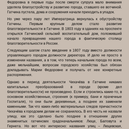
Федоровна в первые годы после смерти супруга мало внимания
уделяла благоустройству и развитию города, ставшего ее вотчиной.
Гатчина пустела, дома и сооружения начали приходить в упадок.
Но уже через пару лет Императрица вернулась к обустройству
Гатчины. Первым крупным делом стало развитие
благотворительности в Гатчине. В 1803 году в зданиях на проспекте
открылся Гатчинский сельский воспитательный дом, положивший
начало превращению нашего города в фактическую столицу
благотворительности в России.
Следующим шагом стало введение в 1807 году вместо должности
управляющего городом должности директора. И дело не просто в
изменении названия, а в том, что теперь начальник города по всем,
даже мельчайшим, вопросам городского хозяйства был обязан
докладывать Марии Федоровне и получать от нее конкретные
распоряжения.
Однако в период деятельности Чихачёва в Гатчине никаких
капитальных преобразований в городе (кроме дел
благотворительности) не произведено. Если и строились какие-то, в
основном хозяйственные, строения (к примеру, бани и прачечные
Госпиталя), то они были деревянные, а позднее их заменили
каменными. Так что каких-либо материальных следов причастности
Чихачёва к
городским делам не сохранилось. В его честь не назвали
улицу, как это сделано было позднее в отношении других
знаменитых гатчинских градоначальников: Люце, Багговута и
Гернета. Но вот что интересно: названия улиц – Люцевская,