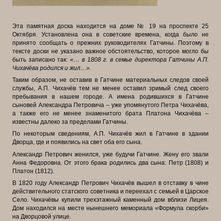
Эта памятная доска находится на доме № 19 на проспекте 25
Октября. Установлена она в советские времена, когда было не
принято сообщать о прежних руководителях Гатчины. Поэтому в
тексте доски не указано важное обстоятельство, которое могло бы
быть записано так:
«… в 1808 г. в семье директора Гатчины А.П.
Чихачёва родился и жил…».
Таким образом, не оставив в Гатчине материальных следов своей
службы, А.П. Чихачёв тем не менее оставил зримый след своего
пребывания в нашем городе. А имена родившихся в Гатчине
сыновей Александра Петровича – уже упомянутого Петра Чихачёва,
а также его не менее знаменитого брата Платона Чихачёва –
известны далеко за пределами Гатчины.
По некоторым сведениям, А.П. Чихачёв жил в Гатчине в здании
Дворца, где и появились на свет оба его сына.
Александр Петрович женился, уже будучи Гатчине. Жену его звали
Анна Федоровна. От этого брака родились два сына: Петр (1808) и
Платон (1812).
В 1820 году Александр Петрович Чихачёв вышел в отставку в чине
действительного статского советника и переехал с семьей в Царское
Село. Чихачёвы купили трехэтажный каменный дом вблизи Лицея.
Дом находился на месте нынешнего мемориала «Формула скорби»
на Дворцовой улице.