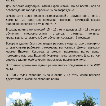
жильё.
Дом пережил оккупацию Гатчины фашистами. Но во время боёв за
освобождение города строение было повреждено.
В июне 1944 года в недавно освобождённой от оккупантов Гатчине, в
доме № 38 работала приёмная комиссия Гатчинской школы
фабрично-заводского обучения № 14.
В Школу принимали юношей 15 – 16 лет и девушек 16 – 18 лет для
обучения специальностям: столяра, плотника, печника,
кровельщика, штукатура. Срок обучения составлял 6 месяцев.
Вскоре в здании был произведен ремонт, в ходе которого малярно-
штукатурными работами руководила выпускница Школы, девушка-
мастер Евдокия Крылова, а ремонт паркетных полов делал
помощник мастера Василий Новиков, тоже выпускник Школы. Как
видим, в здании ещё сохранялись старые паркетные полы.
В отремонтированном здании разместилось общежитие школы ФЗО
№ 14.
В 1990-х годах строение было снесено и на этом месте возвели
двухэтажное каменное строение банка.