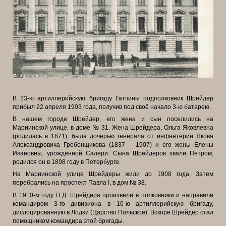
В 23-ю артиллерийскую бригаду Гатчины подполковник Шрейдер
прибыл 22 апреля 1903 года, получив под своё начало 3-ю батарею.
В нашем городе Шрейдер, его жена и сын поселились на
Мариинской улице, в доме № 31. Жена Шрейдера, Ольга Яковлевна
(родилась в 1871), была дочерью генерала от инфантерии Якова
Александровича Гребенщикова (1837 – 1907) и его жены Елены
Ивановны, урождённой Салери. Сына Шрейдеров звали Петром,
родился он в 1898 году в Петербурге.
На Мариинской улице Шрейдеры жили до 1908 года. Затем
перебрались на проспект Павла I, в дом № 38.
В 1910-м году П.Д. Шрейдера произвели в полковники и направили
командиром 3-го дивизиона в 10-ю артиллерийскую бригаду,
дислоцированную в Лодзи (Царство Польское). Вскоре Шрейдер стал
помощником командира этой бригады.