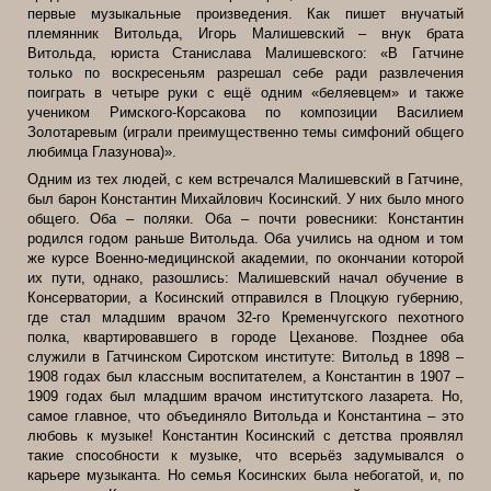
первые музыкальные произведения. Как пишет внучатый
племянник Витольда, Игорь Малишевский – внук брата
Витольда, юриста Станислава Малишевского: «В Гатчине
только по воскресеньям разрешал себе ради развлечения
поиграть в четыре руки с ещё одним «беляевцем» и также
учеником Римского-Корсакова по композиции Василием
Золотаревым (играли преимущественно темы симфоний общего
любимца Глазунова)».
Одним из тех людей, с кем встречался Малишевский в Гатчине,
был барон Константин Михайлович Косинский. У них было много
общего. Оба – поляки. Оба – почти ровесники: Константин
родился годом раньше Витольда. Оба учились на одном и том
же курсе Военно-медицинской академии, по окончании которой
их пути, однако, разошлись: Малишевский начал обучение в
Консерватории, а Косинский отправился в Плоцкую губернию,
где стал младшим врачом 32-го Кременчугского пехотного
полка, квартировавшего в городе Цеханове. Позднее оба
служили в Гатчинском Сиротском институте: Витольд в 1898 –
1908 годах был классным воспитателем, а Константин в 1907 –
1909 годах был младшим врачом институтского лазарета. Но,
самое главное, что объединяло Витольда и Константина – это
любовь к музыке! Константин Косинский с детства проявлял
такие способности к музыке, что всерьёз задумывался о
карьере музыканта. Но семья Косинских была небогатой, и, по