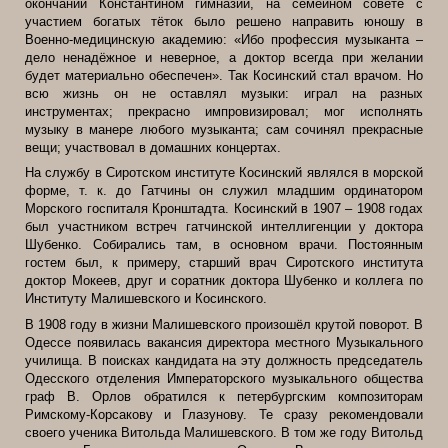
окончании Константином гимназии, на семейном совете с
участием богатых тёток было решено направить юношу в
Военно-медицинскую академию: «Ибо профессия музыканта –
дело ненадёжное и неверное, а доктор всегда при желании
будет материально обеспечен». Так Косинский стал врачом. Но
всю жизнь он не оставлял музыки: играл на разных
инструментах; прекрасно импровизировал; мог исполнять
музыку в манере любого музыканта; сам сочинял прекрасные
вещи; участвовал в домашних концертах.
На службу в Сиротском институте Косинский являлся в морской
форме, т. к. до Гатчины он служил младшим ординатором
Морского госпиталя Кронштадта. Косинский в 1907 – 1908 годах
был участником встреч гатчинской интеллигенции у доктора
Шубенко. Собирались там, в основном врачи. Постоянным
гостем был, к примеру, старший врач Сиротского института
доктор Мокеев, друг и соратник доктора Шубенко и коллега по
Институту Малишевского и Косинского.
В 1908 году в жизни Малишевского произошёл крутой поворот. В
Одессе появилась вакансия директора местного Музыкального
училища. В поисках кандидата на эту должность председатель
Одесского отделения Императорского музыкального общества
граф В. Орлов обратился к петербургским композиторам
Римскому-Корсакову и Глазунову. Те сразу рекомендовали
своего ученика Витольда Малишевского. В том же году Витольд