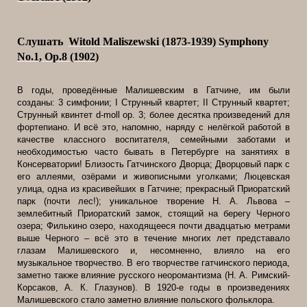
Слушать
Witold Maliszewski (1873-1939)
Symphony
No.1, Op.8 (1902)
В годы, проведённые Малишевским в Гатчине, им были
созданы: 3 симфонии;
I
Струнный квартет;
II
Струнный квартет;
Струнный квинтет
d-moll op. 3
; более десятка произведений для
фортепиано. И всё это, напомню, наряду с нелёгкой работой в
качестве классного воспитателя, семейными заботами и
необходимостью часто бывать в Петербурге на занятиях в
Консерватории! Близость Гатчинского Дворца; Дворцовый парк с
его аллеями, озёрами и живописными уголками; Люцевская
улица, одна из красивейших в Гатчине; прекрасный Приоратский
парк (почти лес!); уникальное творение Н. А. Львова –
землебитный Приоратский замок, стоящий на берегу Черного
озера; Филькино озеро, находящееся почти двадцатью метрами
выше Черного – всё это в течение многих лет представало
глазам Малишевского и, несомненно, влияло на его
музыкальное творчество. В его творчестве гатчинского периода,
заметно также влияние русского неоромантизма (Н. А. Римский-
Корсаков, А. К. Глазунов). В 1920-е годы в произведениях
Малишевского стало заметно влияние польского фольклора.