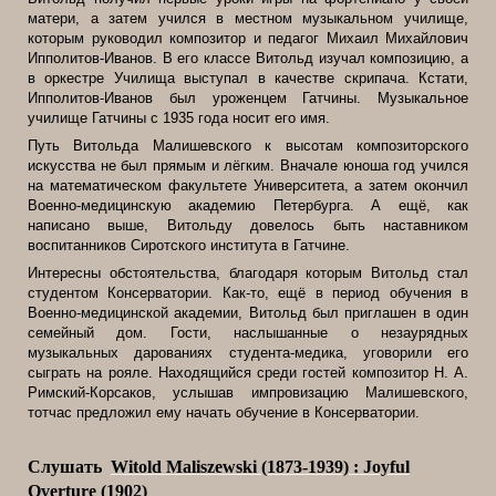
матери, а затем учился в местном музыкальном училище,
которым руководил композитор и педагог Михаил Михайлович
Ипполитов-Иванов. В его классе Витольд изучал композицию, а
в оркестре Училища выступал в качестве скрипача. Кстати,
Ипполитов-Иванов был уроженцем Гатчины. Музыкальное
училище Гатчины с 1935 года носит его имя.
Путь Витольда Малишевского к высотам композиторского
искусства не был прямым и лёгким. Вначале юноша год учился
на математическом факультете Университета, а затем окончил
Военно-медицинскую академию Петербурга. А ещё, как
написано выше, Витольду довелось быть наставником
воспитанников Сиротского института в Гатчине.
Интересны обстоятельства, благодаря которым Витольд стал
студентом Консерватории. Как-то, ещё в период обучения в
Военно-медицинской академии, Витольд был приглашен в один
семейный дом. Гости, наслышанные о незаурядных
музыкальных дарованиях студента-медика, уговорили его
сыграть на рояле. Находящийся среди гостей композитор Н. А.
Римский-Корсаков, услышав импровизацию Малишевского,
тотчас предложил ему начать обучение в Консерватории.
Слушать
Witold Maliszewski (1873-1939) : Joyful
Overture (1902)