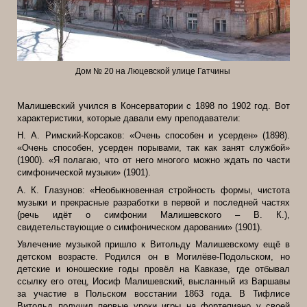
Дом № 20 на Люцевской улице Гатчины
Малишевский учился в Консерватории с 1898 по 1902 год. Вот
характеристики, которые давали ему преподаватели:
Н. А. Римский-Корсаков: «Очень способен и усерден» (1898).
«Очень способен, усерден порывами, так как занят службой»
(1900). «Я полагаю, что от него многого можно ждать по части
симфонической музыки» (1901).
А. К. Глазунов: «Необыкновенная стройность формы, чистота
музыки и прекрасные разработки в первой и последней частях
(речь идёт о симфонии Малишевского – В. К.),
свидетельствующие о симфоническом даровании» (1901).
Увлечение музыкой пришло к Витольду Малишевскому ещё в
детском возрасте. Родился он в Могилёве-Подольском, но
детские и юношеские годы провёл на Кавказе, где отбывал
ссылку его отец, Иосиф Малишевский, высланный из Варшавы
за участие в Польском восстании 1863 года. В Тифлисе
Витольд получил первые уроки игры на фортепиано у своей