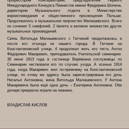
профессором Консерватории, председателем Первого
Международного Конкурса Пианистов имени Фредерика Шопена,
директором Музыкального отдела в Министерстве
вероисповедания и общественного просвещения Польши.
Продолжилось и музыкальное творчество Малишевского. Всего
он сочинил 5 симфоний, 2 балета и великое множество других
музыкальных произведений.
Связь Витольда Малишевского с Гатчиной продолжалась и
после его отъезда из нашего города. В Гатчине на
Константиновской улице, 4 продолжал жить его тесть Антон
Фёдорович Макаревич, преподаватель Учительской семинарии.
30 июня 1913 года в гостинице Верёвкина сослуживцы по
Семинарии чествовали его по случаю ухода. А осенью 1914
года, когда Макаревич жил по-прежнему на Константиновской
улице, по этому же адресу была зарегистрирована его дочь
Наталья Антоновна, жена Витольда Малишевского. У Антона
Макаревича была ещё одна дочь – Екатерина Антоновна. Обе
дочери прекрасно играли на пианино.
ВЛАДИСЛАВ КИСЛОВ