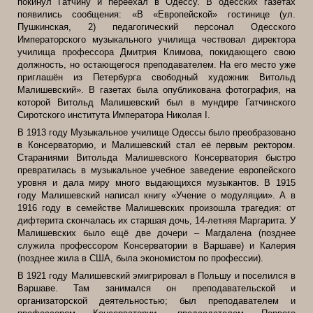
покинул Гатчину и переехал в Одессу. В одесских газетах
появились сообщения: «В «Европейской» гостинице (ул.
Пушкинская, 2) педагогический персонал Одесского
Императорского музыкального училища чествовал директора
училища профессора Дмитрия Климова, покидающего свою
должность, но остающегося преподавателем. На его место уже
приглашён из Петербурга свободный художник Витольд
Малишевский». В газетах была опубликована фотография, на
которой Витольд Малишевский был в мундире Гатчинского
Сиротского института Императора Николая
I
.
В 1913 году Музыкальное училище Одессы было преобразовано
в Консерваторию, и Малишевский стал её первым ректором.
Стараниями Витольда Малишевского Консерватория быстро
превратилась в музыкальное учебное заведение европейского
уровня и дала миру много выдающихся музыкантов. В 1915
году Малишевский написал книгу «Учение о модуляции». А в
1916 году в семействе Малишевских произошла трагедия: от
дифтерита скончалась их старшая дочь, 14-летняя Маргарита. У
Малишевских было ещё две дочери – Магдалена (позднее
служила профессором Консерватории в Варшаве) и Калерия
(позднее жила в США, была экономистом по профессии).
В 1921 году Малишевский эмигрировал в Польшу и поселился в
Варшаве. Там занимался он преподавательской и
организаторской деятельностью; был преподавателем и