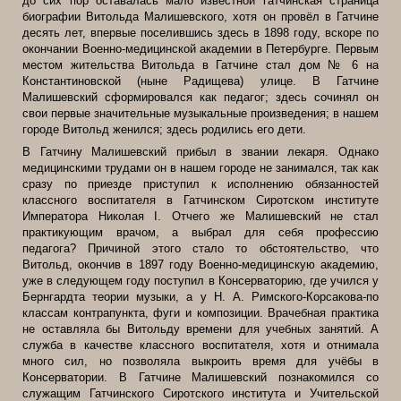
до сих пор оставалась мало известной гатчинская страница
биографии Витольда Малишевского, хотя он провёл в Гатчине
десять лет, впервые поселившись здесь в 1898 году, вскоре по
окончании Военно-медицинской академии в Петербурге. Первым
местом жительства Витольда в Гатчине стал дом № 6 на
Константиновской (ныне Радищева) улице. В Гатчине
Малишевский сформировался как педагог; здесь сочинял он
свои первые значительные музыкальные произведения; в нашем
городе Витольд женился; здесь родились его дети.
В Гатчину Малишевский прибыл в звании лекаря. Однако
медицинскими трудами он в нашем городе не занимался, так как
сразу по приезде приступил к исполнению обязанностей
классного воспитателя в Гатчинском Сиротском институте
Императора Николая I. Отчего же Малишевский не стал
практикующим врачом, а выбрал для себя профессию
педагога? Причиной этого стало то обстоятельство, что
Витольд, окончив в 1897 году Военно-медицинскую академию,
уже в следующем году поступил в Консерваторию, где учился у
Бернгардта теории музыки, а у Н. А. Римского-Корсакова-по
классам контрапункта, фуги и композиции. Врачебная практика
не оставляла бы Витольду времени для учебных занятий. А
служба в качестве классного воспитателя, хотя и отнимала
много сил, но позволяла выкроить время для учёбы в
Консерватории. В Гатчине Малишевский познакомился со
служащим Гатчинского Сиротского института и Учительской