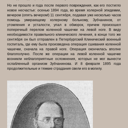
Но не прошло и года после первого повреждения, как его постигло
новое несчастье: осенью 1894 года, во время холерной эпидемии,
вечером (опять вечером!) 11 сентября, подавая уже несколько часов
помощь умирающему холерному больному, Зубчанинов, от
утомления и усталости, упал в обморок, причем произошел
поперечный перелом коленной чашечки на левой ноге. В виду
необходимости правильного клинического лечения, в конце того же
сентября он был отправлен в Петербургский Клинический военный
госпиталь, где ему была произведена операция сшивания коленной
чашечки, сначала на правой ноге. Операция окончилась вполне
благополучно. После же операции на левой коленной чашечке
возникли неблагоприятные осложнения, которых не мог вынести
ослабленный организм Зубчанинова. И 8 февраля 1895 года
продолжительные и тяжкие страдания свели его в могилу.