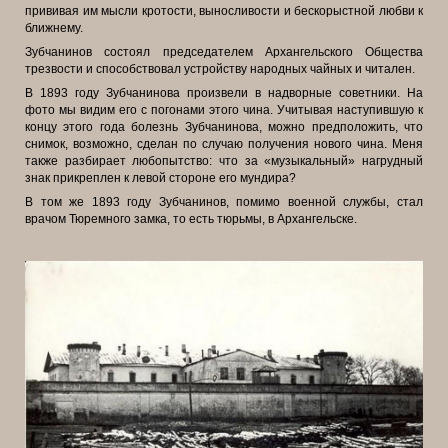
прививая им мысли кротости, выносливости и бескорыстной любви к
ближнему.
Зубчанинов состоял председателем Архангельского Общества
трезвости и способствовал устройству народных чайных и читален.
В 1893 году Зубчанинова произвели в надворные советники. На
фото мы видим его с погонами этого чина. Учитывая наступившую к
концу этого года болезнь Зубчанинова, можно предположить, что
снимок, возможно, сделан по случаю получения нового чина. Меня
также разбирает любопытство: что за «музыкальный» нагрудный
знак прикреплен к левой стороне его мундира?
В том же 1893 году Зубчанинов, помимо военной службы, стал
врачом Тюремного замка, то есть тюрьмы, в Архангельске.