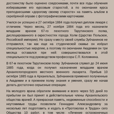
достоинству было оценено сокурсниками, почти все годы обучения
избиравшими его курсовым старостой, а по окончании курса
преподнесшими «дорогому своему старосте» на память альбом в
серебряной оправе с фотографическими карточками.
Учился он успешно и 27 октября 1884 года получил диплом лекаря с
отличием. Через месяц, 27 ноября 1884 года его назначили
младшим врачом 67-го пехотного Тарутинского полка,
дислоцированного в окрестностях города Холм (Царство Польское,
Российской империи). Но сразу к месту своей службы Зубчанинов не
отправился, так как еще на студенческой скамье он избрал
специальностью хирургию, а поэтому по окончании Академии он три
месяца оставался при ней: совершенствовался в этой
специальности под руководством профессора С.П. Коломнина.
В 67-м пехотном Тарутинском полку Зубчанинов служил до 24 июня
1885 года, когда он получил назначение младшим врачом
Архангелогородского местного военного лазарета. Прибыв 10
октября 1885 года в Архангельск, Зубчанинов применил полученные
в Академии и в прежнем полку знания и умения, сразу же начав
делать достаточно серьезные операции.
На молодого врача обратили внимание и всего через 5(!) дней по
прибытии он был принят в действительные члены Архангельского
общества врачей. А прекрасная память, недюжинные способности и
неутомимые труды позволили Геннадию Александровичу за
несколько лет подготовить и издать в «Протоколах и Трудах» сего
Общества 10 работ, в том числе: «Лечение остроконечных