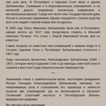
уже шла речь. В Петербурге и Царском Селе жили и другие
Зубчаниновы, служившие и в образовательных учреждениях, и на
железной дороге; владевшие прачечным заведением и
материальным двором. Среди них были член Государственной думы
России и несколько художников. Однако определить степень родства
всех этих людей с героем очерка мне не удалось.
В 1908 году Ольга Ивановна Зубчанинова жила уже в Петербурге,
однако вплоть до 1917 года продолжала служить в Женской
гимназии Гатчины. Что стало с Ольгой Ивановной потом, мне не
известно.
Самое позднее из известных мне упоминаний о живших когда-то в
Гатчине, Царском Селе и Петербурге Зубчаниновых относится к
1957 году.
Тогда скончалась Валентина Александровна Зубчанинова (1868 –
1957), которая жила в Царском Селе и до прихода советской власти
служила в местном Ссудо-сберегательном товариществе.
***
Заканчивая очерк о замечательном враче, настоящем гражданине
России Геннадии Александровиче Зубчанинове, напомню, что
немаловажную роль в становлении его характера и личности
сыграли два учереждения, где он воспитывался и обучался:
Гатчинский Сиротский институт и Петербургская Военно-
медицинская академия.
Вот жетоны об их окончании: