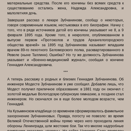
материальные средства. После его кончины без всяких средств к
существованию остались жена, Надежда Александровна, и
малолетняя дочь.
Завершая рассказ о лекаре Зубчанинове, сообщу о некоторых,
говоря современным языком, нестыковках в его биографии. Начну с
того, что в ряде источников датой его кончины указывают не 8, а 9
февраля 1895 года. Кроме того, в некрологе, опубликованном в
выпуске первом «Протоколов и трудов Архангелогородского
общества врачей» за 1895 год Зубчанинова называют младшим
врачом 89-го пехотного Беломорского полка, расквартированного в
Ревеле (ныне Таллинн). Ошибка? Но ту же должность Зубчанинова
указывает и «Военно-медицинский журнал», сообщая о кончине
Геннадия Александровича.
***
А теперь расскажу о родных и близких Геннадия Зубчанинова. Об
инженере Модесте Зубчанинове я уже сообщил. Добавлю лишь, что
Модест получил приличное образование: в 1881 году он окончил с
золотой медалью Вологодскую губернскую гимназию, а позднее стал
инженером. Но скончался он в еще более молодом возрасте, чем
Геннадий.
На Кузьминском кладбище со временем сформировалось фамильное
захоронение Зубчаниновых. Правда, погосту не повезло: во время
Великой Отечественной войны прямо через него проходила линия
обороны Ленинграда, шли жестокие бои. Так что многие надгробные