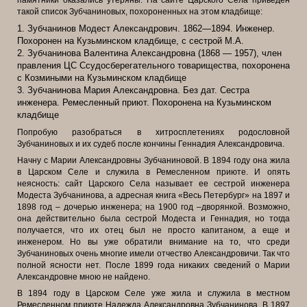
памятники оказались утеряны. На сайте Царского Села приведен
такой список Зубчаниновых, похороненных на этом кладбище:
1. Зубчанинов Модест Александрович. 1862—1894. Инженер.
Похоронен на Кузьминском кладбище, с сестрой М.А.
2. Зубчанинова Валентина Александровна (1868 — 1957), член
правления ЦС Ссудосберегательного товарищества, похоронена
с Козмиными на Кузьминском кладбище
3. Зубчанинова Мария Александровна. Без дат. Сестра
инженера. Ремесленный приют. Похоронена на Кузьминском
кладбище
Попробую разобраться в хитросплетениях родословной
Зубчаниновых и их судеб после кончины Геннадия Александровича.
Начну с Марии Александровны Зубчаниновой. В 1894 году она жила
в Царском Селе и служила в Ремесленном приюте. И опять
неясность: сайт Царского Села называет ее сестрой инженера
Модеста Зубчанинова, а адресная книга «Весь Петербург» на 1897 и
1898 год – дочерью инженера; на 1900 год –дворянкой. Возможно,
она действительно была сестрой Модеста и Геннадия, но тогда
получается, что их отец был не просто капитаном, а еще и
инженером. Но вы уже обратили внимание на то, что среди
Зубчаниновых очень многие имели отчество Александровичи. Так что
полной ясности нет. После 1899 года никаких сведений о Марии
Александровне мною не найдено.
В 1894 году в Царском Селе уже жила и служила в местном
Ремесленном приюте Надежда Александровна Зубчанинова. В 1897