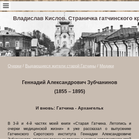
Владислав Кислов. Страничка гатчинского к
Очерки
/
Выдающиеся жители старой Гатчины
/
Медики
Геннадий Александрович Зубчанинов
(1855 – 1895)
И вновь: Гатчина - Архангельк
В 3-й и 4-й частях моей книги «Старая Гатчина. Летопись и
очерки
медицинской жизни» я уже рассказал о выпускнике
Гатчинского Сиротского
института Геннадии Александровиче