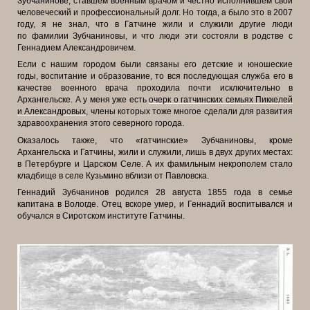
Зубчанинове, ставшем военным врачом и
честно исполнившем свой
человеческий и профессиональный долг. Но тогда, а
было это в 2007
году, я не знал, что в Гатчине жили и служили другие люди
по
фамилии Зубчаниновы, и что люди эти состояли в родстве с
Геннадием
Александровичем.
Если с нашим городом были связаны его детские и юношеские
годы,
воспитание и образование, то вся последующая служба его в
качестве военного
врача проходила почти исключительно в
Архангельске. А у меня уже есть
очерк
о гатчинских семьях Пиккелей
и Александровых
,
члены которых тоже многое
сделали для развития
здравоохранения этого северного города.
Оказалось также, что «гатчинские» Зубчаниновы, кроме
Архангельска и
Гатчины, жили и служили, лишь в двух других местах:
в Петербурге и Царском
Селе. А их фамильным некрополем стало
кладбище в селе Кузьмино вблизи от
Павловска.
Геннадий Зубчанинов родился 28 августа 1855 года в семье
капитана в
Вологде. Отец вскоре умер, и Геннадий воспитывался и
обучался в Сиротском
институте Гатчины.