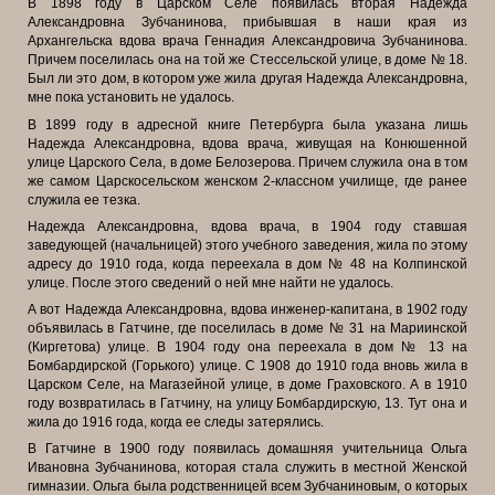
В 1898 году в Царском Селе появилась вторая Надежда
Александровна Зубчанинова, прибывшая в наши края из
Архангельска вдова врача Геннадия Александровича Зубчанинова.
Причем поселилась она на той же Стессельской улице, в доме № 18.
Был ли это дом, в котором уже жила другая Надежда Александровна,
мне пока установить не удалось.
В 1899 году в адресной книге Петербурга была указана лишь
Надежда Александровна, вдова врача, живущая на Конюшенной
улице Царского Села, в доме Белозерова. Причем служила она в том
же самом Царскосельском женском 2-классном училище, где ранее
служила ее тезка.
Надежда Александровна, вдова врача, в 1904 году ставшая
заведующей (начальницей) этого учебного заведения, жила по этому
адресу до 1910 года, когда переехала в дом № 48 на Колпинской
улице. После этого сведений о ней мне найти не удалось.
А вот Надежда Александровна, вдова инженер-капитана, в 1902 году
объявилась в Гатчине, где поселилась в доме № 31 на Мариинской
(Киргетова) улице. В 1904 году она переехала в дом № 13 на
Бомбардирской (Горького) улице. С 1908 до 1910 года вновь жила в
Царском Селе, на Магазейной улице, в доме Граховского. А в 1910
году возвратилась в Гатчину, на улицу Бомбардирскую, 13. Тут она и
жила до 1916 года, когда ее следы затерялись.
В Гатчине в 1900 году появилась домашняя учительница Ольга
Ивановна Зубчанинова, которая стала служить в местной Женской
гимназии. Ольга была родственницей всем Зубчаниновым, о которых