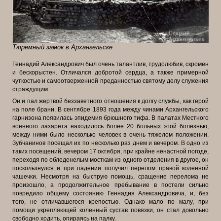
Тюремный замок в Архангельске
Геннадий Александрович был очень талантлив, трудолюбив, скромен
и бескорыстен. Отличался добротой сердца, а также примерной
чуткостью и самоотверженной преданностью святому делу служения
страждущим.
Он и пал жертвой беззаветного отношения к долгу службы, как герой
на поле брани. В сентябре 1893 года между чинами Архангельского
гарнизона появилась эпидемия брюшного тифа. В палатах Местного
военного лазарета находилось более 20 больных этой болезнью,
между ними было несколько человек в очень тяжелом положении.
Зубчанинов посещал их по несколько раз днем и вечером. В одно из
таких посещений, вечером 17 октября, при крайне ненастной погоде,
переходя по обледенелым мосткам из одного отделения в другое, он
поскользнулся и при падении получил перелом правой коленной
чашечки. Несмотря на быструю помощь, сращение перелома не
произошло, а продолжительное пребывание в постели сильно
повредило общему состоянию Геннадия Александровича, и, без
того, не отличавшегося крепостью. Однако
мало по малу, при
помощи укрепляющей коленный сустав повязки, он стал довольно
свободно ходить, опираясь на палку.