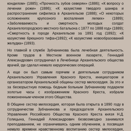
кондилом» (1885); «Прочность зубов северян» (1886); «К вопросу о
лечении рожи» (1886); «К казуистике твердого шанкра и
распространение сифилиса в Архангельске (1888); «О некоторых
осложнениях крупозного воспаления легких» (1889);
«Заболеваемость и смертность молодых солдат
Архангелогородского местного батальона с 1877 по 1888 год» (1889);
«Смертность в городе Архангельске за 1891 год (1892); «К
казуистике брюшного тифа»(1892); «К казуистике новообразований
желудка» (1893).
Но главной в службе Зубчанинова была лечебная деятельность.
Кроме трудов в Местном военном лазарете, Геннадий
Александрович сотрудничал в Лечебнице Архангельского общества
врачей, где сделал немало хирургических операций.
А еще он был самым горячим и деятельным сотрудником
Архангельского Управления Красного Креста, инициатором и
организатором Архангельской общины сестер милосердия. За это и
за бескорыстную помощь бедным больным Зубчанинову подарили
золотые часы с изображением Красного Креста, избрали
пожизненным членом этого Общества.
В Общине сестер милосердия, которая была открыта в 1890 году в
сотрудничестве Зубчанинова и председателя Архангельского
Управления Российского Общества Красного Креста князя Н.Д.
Голицына, Геннадий Александрович безвозмездно занимался
преподаванием, не ограничиваясь одним обучением, а посвящая
немало времени нравственному воспитанию
сестер милосердия,