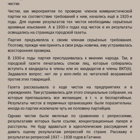
чистки.
Чистки, как мероприятие по проверке членов коммунистической
партии на соответствие требований к ним, начались ещё в 1920-е
годы. Для оценки результатов тех чисток необходимы серьёзные
архивные изыскания. А в 1930-х годах ход чисток и их результаты
освещались на страницах городской газеты.
Партия предъявляла к своим членам серьёзные требования.
Поэтому, прежде чем принять в свои ряды новичка, ему устраивалась
всесторонняя проверка.
В 1930-е годы партия прислушивалась к мнению народа. Так, в
городской газете печатались списки лиц, которые собирались
вступить в кандидаты в члены или из кандидатов в члены ВКП(б).
Задавался вопрос: нет ли у кого-либо из читателей возражений
против этих товарищей.
Газета рассказывала о ходе чисток на предприятиях и в
учреждениях. Там устраивались для этого специальные собрания, на
которые приглашались все желающие, в т. ч. и беспартийные.
Результаты чисток в первичных организациях были поразительны:
иногда из партии исключали чуть не половину партийцев.
Однако чистки были мелочью по сравнению с репрессиями,
результатами которых были ссылки, концентрационные лагеря и
расстрелы. Не буду вдаваться в идеологические рассуждения и
давать оценку результатам репрессий по стране. Расскажу о
результатах репрессий 1937 – 1938 годов в Гатчине.