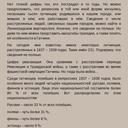
Нет точной цифры тех, кто пострадал в те годы. Но можно
предположить, что репрессии в той или иной форме коснулись
нескольких тысяч гатчинцев: родившихся в нашем городе; или
живших в нём; или работавших в нём. Сведения о числе
расстрелянных людей, связанных нашим городом, можно найти в
Ленинградском мартирологе. Конечно, эти сведения не полные. Но
даже по ним можно представить масштабы трагедии, а также понять
её особенности в Гатчине.
На сегодня мне известны имена некоторых гатчинцев,
расстрелянных в 1837 – 1938 годах. Таких имён 231. Подчеркну: эти
сведения не полные.
Цифра ужасающая. Она сравнима с расстрелами периода
Революции и Гражданской войны, а также с расстрелами во время
фашистской оккупации Гатчины. Но тогда была война…
Среди гатчинцев, погибших в репрессиях 1937 – 1938 годов, было
особенно много людей четырёх национальностей: русских, поляков,
финнов и эстонцев. Лица этих национальностей составляли более
80 % от всех погибших. Вот распределение по этим
национальностям:
Русские – около 33 % от всех погибших,
поляки – чуть более 31 %,
финны – чуть более 8 %,
эстонцы – около 9 %.