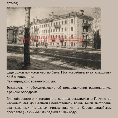
архива).
Ещё
одной воинской частью была 13-я истребительная эскадрилья
53-й
авиабригады
Ленинградского
военного округа.
Эскадрилья и
обслуживающие её
подразделения
располагались
в
районе Аэродрома.
Для
офицерского и
командного состава
эскадрильи в Гатчине
за
несколько лет до
Великой О
течественной войны
были выстроены
два
каменных 4-этажных
жилых здания на
Красногвардейском
проспекте ( на снимке: эти здания в 1942 году).