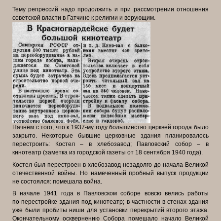
Тему репрессий надо продолжить и при рассмотрении отношения
советской власти в Гатчине к религии и верующим.
Начнём с того, что к 1937-му году большинство церквей города было
закрыто. Некоторые бывшие церковные здания планировалось
перестроить: Костел – в хлебозавод; Павловский собор – в
кинотеатр (заметка из городской газеты от 18 сентября 1940 года).
Костел был перестроен в хлебозавод незадолго до начала
Великой
отечественной войны. Но намеченный пробный выпуск продукции
не
состоялся: помешала война.
В начале 1941 года в Павловском соборе вовсю велись работы
по
перестройке здания под кинотеатр; в частности в стенах здания
уже были
пробиты ниши для установки перекрытий второго этажа.
Окончательному
осквернению Собора помешало начало Великой