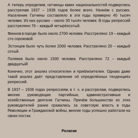
А теперь определим, гатчинцы каких национальностей подверглись
расстрелам 1937 – 1938 годов более всего. Начнём с русских.
Население Гатчины составляло в эти годы примерно 40 тысяч
человек. Из них русских – около 30 тысяч человек. В годы репрессий
расстреляно 76 – каждый четырёхсотый.
Финнов в городе было около 2700 человек. Расстреляно 19 – каждый
сто сороковой.
Эстонцев было чуть более 2000 человек. Расстреляно 20 – каждый
сотый.
Поляков было около 1500 человек. Расстреляно 72 – каждый
двадцатый!
Конечно, этот анализ относителен и приблизителен. Однако даже
такой анализ даёт представление об определённых тенденциях
репрессий.
В 1937 – 1938 годах репрессиям, в т. ч. и расстрелам, подверглись
многие руководящие партийные, административные и
хозяйственные деятели Гатчины. Причём большинство из этих
руководителей ранее сражались за советскую власть в годы
Революции и Гражданской войны, многие годы успешно работали на
своих постах.
Религия