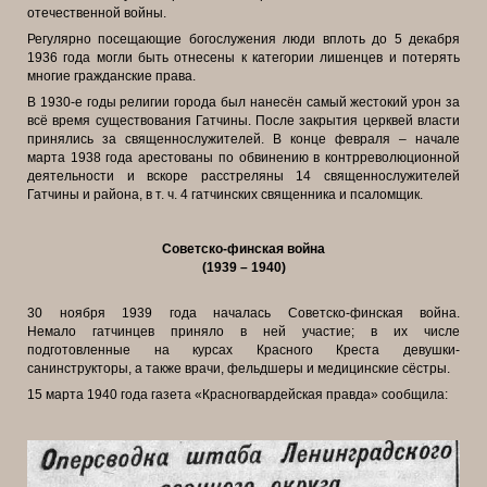
отечественной войны.
Регулярно посещающие богослужения люди вплоть до 5 декабря
1936
года могли быть отнесены к категории лишенцев и потерять
многие
гражданские права.
В 1930-е годы религии города был нанесён самый жестокий урон за
всё
время существования Гатчины. После закрытия церквей власти
принялись за
священнослужителей. В конце февраля – начале
марта 1938 года арестованы
по обвинению в контрреволюционной
деятельности и вскоре расстреляны 14
священнослужителей
Гатчины и района, в т. ч. 4 гатчинских священника и
псаломщик.
Советско-финская война
(1939 – 1940)
30 ноября 1939 года началась Советско-финская война.
Немало
гатчинцев приняло в ней участие; в их числе
подготовленные на курсах
Красного Креста девушки-
санинструкторы, а также врачи, фельдшеры и
медицинские сёстры.
15 марта 1940 года газета «Красногвардейская правда» сообщила: