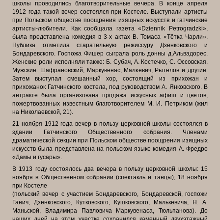
школы проводились благотворительные вечера. В конце апреля
1912 года такой вечер состоялся при Костеле. Выступали артисты
при Польском обществе поощрения изящных искусств и гатчинские
артисты-любители. Как сообщала газета «Dziennik Petrogradzki»,
была представлена комедия в 3-х актах В. Томаса «Тётка Чарли».
Публика отметила старательную режиссуру Дзенковского и
Бондаревского. Госпожа Фишер сыграла роль донны д,Альвадорес.
Женские роли исполняли также: Б. Субач, А. Костечко, С. Оссовская.
Мужские: Шафрановский, Маркувенас, Малкевич, Рытелов и другие.
Затем выступал смешанный хор, состоящий из прихожан и
прихожанок Гатчинского костела, под руководством А. Янковского. В
антракте была организована продажа искусных афиш и цветов,
пожертвованных известным благотворителем М. И. Петриком (жил
на Николаевской, 21).
21 ноября 1912 года вечер в пользу церковной школы состоялся в
здании Гатчинского Общественного собрания. Членами
драматической секции при Польском обществе поощрения изящных
искусств была представлена на польском языке комедия А. Фредро
«Дамы и гусары».
В 1913 году состоялось два вечера в пользу церковной школы: 15
ноября в Общественном собрании (спектакль и танцы); 18 ноября
при Костеле
(польский вечер с участием Бондаревского, Бондаревской, госпожи
Ганич, Дзенковского, Кутковского, Кушковского, Малькевича, Н. А.
Маньской, Владимира Павловича Маркувенаса, Тюльпанова). До
наших дней на этом участке сохранился каменный двухэтажный