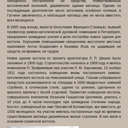
находилось построенное на
средства, пожертвованные
католической колонией, деревянное здание каплицы. Однако за
последующие десятилетия число католиков, особенно поляков, в
Гатчине увеличилось и небольшая каплица уже не могла вместить
всех молящихся.
В 1905 году ксендз, магистр богословия Франциск Стракшас, бывший
профессор римско-католической духовной семинарии в Петербурге,
предпринял громадные усилия в деле постройки нового здания для
костела. Хорошими помощниками священника выступили местные
прихожане Антон Богданович и Казимир Исак, не щадившие ни
средств, ни времени, ни трудов.
Новое здание костела по проекту архитектора Л. П. Шишко было
заложено в 1906 году. Строительство началось в 1909 году и велось
инженером
П. Трофимовым при участии Л. М. Харламова. 13 ноября
1911 года состоялось освящение вновь построенного римско-
католического костела на Николаевской улице. Глазам собравшихся
предстало раскинувшееся на площади в 1600 квадратных саженей
стройное, в готическом стиле, здание со шпилем, сделанное из
красного кирпича с белой отделкой. Торжество освящения костела,
совершённое епископом Иоанном Гиацинтом Цепляком, длилось с
10 утра до 4 часов пополудни при громадном стечении народа.
Костел, освящённый во имя Пресвятой Богоматери, мог вместить до
1500 молящихся. На участке имелись построенные ещё во времена
существования каплицы деревянные жилые строения. В них жили в
основном служители костела.