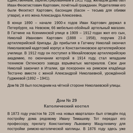
Единственным, зарегистрированным в 1912 году, жильцом дома был
Иван Феоктистович Картович
, почётный гражданин. Родителями его
были Феоктист Картович, басонщик (басон – тесьма для обивки
утвари), и его жена Александра Алексеевна.
В конце 1890 – начале 1900-х годов Иван Картович держал в
Петербурге, на Невском, 66 мебельно-обойный артельный магазин.
В Гатчине на Ксениинской улице в 1909 – 1912 годах жил его сын,
Николай Иванович Картович (1888 – 1958), поручик 23-й
артиллерийской бригады. До прибытия в Гатчину Николай окончил
Николаевский кадетский корпус и Константиновское артиллерийское
училище. В 1912 году он поступил в Михайловскую артиллерийскую
академию, по окончании которой в 1914 году, стал младшим
техником Охтенского завода взрывчатых материалов. Свои дни
Николай закончил в Италии, где похоронен на римском кладбище
Тестаччо вместе с женой Александрой Николаевной, урождённой
Гуджиевой (1892 – 1941).
Дом № 28 был последним на чётной стороне Николаевской улицы.
Дом № 29
Католический костел
В 1873 году участок № 226 «на новых кварталах» был отведён под
постройку дома рядовому Ивану Тимашеву. Тот передал его
профессору, прелату
Константину Львовичу Мацулевичу
для
постройки римско-католической каплицы. В 1876 году здесь уже