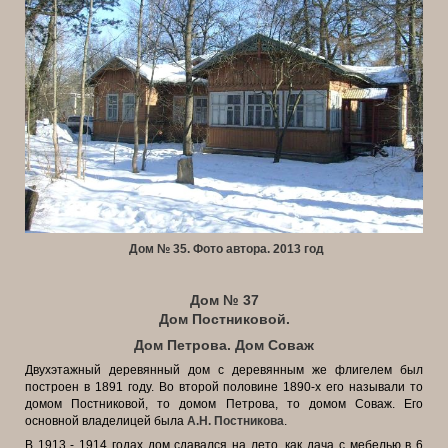
Дом № 35. Фото автора. 2013 год
Дом № 37
Дом Постниковой.
Дом Петрова. Дом Соваж
Двухэтажный деревянный дом с деревянным же флигелем был
построен в 1891 году. Во второй половине 1890-х его называли то
домом Постниковой, то домом Петрова, то домом Соваж. Его
основной владелицей была
А.Н. Постникова
.
В 1913 - 1914 годах дом сдавался на лето, как дача с мебелью в 6