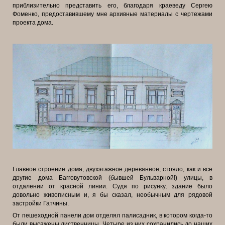
приблизительно представить его, благодаря краеведу Сергею
Фоменко, предоставившему мне архивные материалы с чертежами
проекта дома.
Главное строение дома, двухэтажное деревянное, стояло, как и все
другие дома Багговутовской (бывшей Бульварной!) улицы, в
отдалении от красной линии. Судя по рисунку, здание было
довольно живописным и, я бы сказал, необычным для рядовой
застройки Гатчины.
От пешеходной панели дом отделял палисадник, в котором когда-то
были высажены лиственницы. Четыре из них сохранились до наших