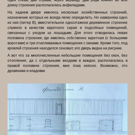
длину строения располагались анфиладами.
На заднем дворе имелось несколько хозяйственных строений,
назначение которых не всегда легко определить. Но наверняка одно
из них (литер В), вместительное одноэтажное деревянное строение
служило в качестве каретного сарая и подсобных помещений,
связанных с уходом за лошадьми. Для этого отводилась левая
половина строения, где имелись собственно каретная (с большими
воротами) и три отапливаемых помещения с окнами. Кроме того, под
кровлей строения находился сеновал; его дверь видна на рисунке.
А вот что за многочисленные небольшие помещения без окон, без
отопления, да с отдельными входами в каждое, располагались в
правой половине строения, мне пока неясно. Возможно, это
дровяники и кладовки.