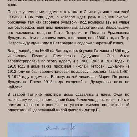
дней.
Первое упоминание о доме я отыскал в Списке домов и жителей
Гатчины 1886 года. Дом, о котором идет речь в нашем очерке,
обозначен там как строение (участок?) под номером 119 на улице
Багговутовской. Был дом деревянным, двухэтажным. Владельцами
его числились мещане Петр Петрович и Пелагея Ермолаевна
Дундукины. Чем они занимались, я не знаю, но в 1860-х годах Петр
Петрович Дундукин жил в Петербурге и содержал каретный извоз.
Владелицей дома № 45 на Багговутовской улице Гатчины в 1896 году
числилась Пелагея Ермолаевна Дундукина. Она была
зарегистрирована по этому адресу и в 1900, 1903 и 1910 годах. В
1910 году в доме также проживал Николай Петрович Дундукин (в
1912 году он был зарегистрирован по адресу: проспект Павла I, 46).
В 1912 году в доме на Багговутовской числилась Мария Петровна
Дундукина. После 1912 года сведений о Дундукиных пока не
найдено.
В старой Гатчине квартиры дома сдавались в наем. Судя по
количеству жильцов, помещений было более чем достаточно, так как
помимо главного
строения, на участке имелся вместительный
одноэтажный, деревянный жилой флигель (литер Б).