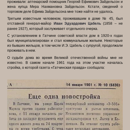
проживали: аптекарский помощник Георгий Ефимович Зайдельсон и
жена купца Мера
Нахмановна Зайдельсон. Кстати, сведений о
торговом деле Ефима Зайдельсона
мне тоже найти не удалось.
Третьим известным человеком, проживавшим в доме № 45, был
отставной
генерал-майор
Иван Эдуардович Цабель
(1858 – не
ранее 1927), который
заслуживает отдельного очерка.
С установлением в Гатчине советской власти дом в 1920-х годах
был
муниципализирован и стал коммунальным жильем. Некоторые
из бывших
жильцов, в том числе И.Э. Цабель с супругой, продолжали
проживать в нем.
О судьбе дома во время Великой отечественной войны мне не
известно. В
самом начале 1961 года на этом участке началась
стройка, о которой газета
«Гатчинская правда» сообщала: