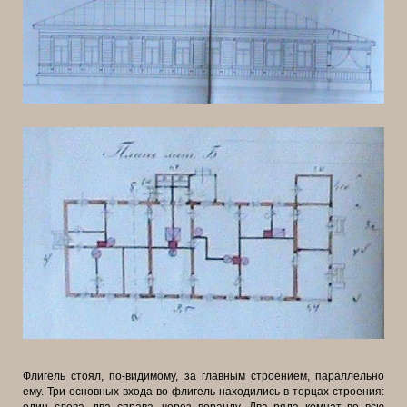
Флигель стоял, по-видимому, за главным строением, параллельно
ему. Три основных входа во флигель находились в торцах строения:
один слева, два справа, через веранду. Два ряда комнат во всю