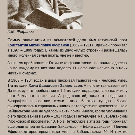
К.М. Фофанов
Самым
знаменитым из обывателей дома был гатчинский поэт
Константин Михайлович Фофанов
(1862 – 1911). Здесь он проживал
в 1897 – 1899 годах. В каком из двух жилых строений размещалась
многочисленная семья поэта, мне не известно.
За время пребывания в Гатчине Фофанов сменил несколько адресов,
но по каждому из них жил недолго. О Фофанове написано в моих
книгах и очерках.
В 1903 – 1904 годах в доме проживал таинственный человек, купец
1-й гильдии
Хаим Давидович Зайдельсон
. А почему таинственный?
Да потому, что пребывание в 1-й гильдии подразумевало наличие у
него большого состояния. А род занятий, какие-то сведения о
биографии и составе семьи таких богатых купцов обычно
фиксировались в справочных книгах петербургского купечества. Но о
Зайдельсоне мне не удалось найти почти ничего, кроме упоминания
о его проживании в 1906 – 1917 годах в Петербурге, на Забалканском
(Московском) проспекте, 40. Но в Петербурге в эти же годы проживал
еще один купец по фамилии Зайдельсон – Ефим Давидович. Причем
Ефим некоторое время тоже жил на Забалканском, 40. И там же