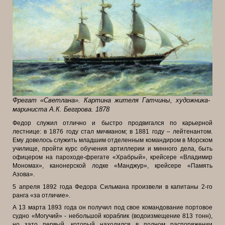
Фрегат «Светлана». Картина жителя Гатчины, художника-
мариниста А.К. Беггрова. 1878
Федор служил отлично и быстро продвигался по карьерной
лестнице: в 1876 году стал мичманом; в 1881 году – лейтенантом.
Ему довелось служить младшим отделенным командиром в Морском
училище, пройти курс обучения артиллерии и минного дела, быть
офицером на пароходе-фрегате «Храбрый», крейсере «Владимир
Мономах», канонерской лодке «Манджур», крейсере «Память
Азова».
5 апреля 1892 года Федора Сильмана произвели в капитаны 2-го
ранга «за отличие».
А 13 марта 1893 года он получил под свое командование портовое
судно «Могучий» - небольшой кораблик (водоизмещение 813 тонн),
но зато первый, который находился в полном распоряжении