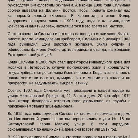
доме Туркина. Федор Федорович только-только приступил к
руководству 3-м флотским экипажем. А в конце 1898 года Сильмана
срочно вызвали на Дальний Восток, чтобы принять команду над
канонерской лодкой «Кореец». В Кронштадт, к жене Федор
Федорович вернулся лишь в 1902 году, когда стал командиром
крейсера «Память Азова», находящегося в это время на Балтике.
С этого времени Сильман и его жена наконец-то стали чаще бывать
вместе. Кроме командования крейсером, Сильман с 6 декабря 1902
года руководил 12-м флотским экипажем. Жили супруги в
офицерском флигеле Учебно-артиллерийского отряда, на Большой
Екатерининской улице, 6.
Когда Сильман в 1906 году стал директором Инвалидного дома для
моряков в Петербурге, супруги по-прежнему жили в Кронштадте,
откуда добираться до столицы было непросто. Когда встал вопрос о
новом месте жительства, адмирал, как и многие его коллеги по
профессии, не задумываясь, выбрал Гатчину.
Осенью 1907 года Сильманы уже проживали в нашем городе на
улице Николаевской (Урицкого), 21. В этом доме 20 сентября 1911
года Федор Федорович встретил свое увольнение от службы с
присвоением звания вице-адмирала.
До 1915 года вице-адмирал Сильман и его жена проживали в доме
на Николаевской улице, а потом переселились в дом № 15 на
Багговутовской Карла Маркса) улице. В этом нарядном,
сохранившемся до наших дней, доме они встретили 1917 год.
В 1923 году адмирал Сильман и его жена проживали в квартире № 2