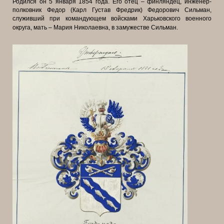
Родился он 5 января 1854 года. Его отец – финляндец, инженер-
полковник Федор (Карл Густав Фредрик) Федорович Сильман,
служивший при командующем войсками Харьковского военного
округа, мать – Мария Николаевна, в замужестве Сильман.