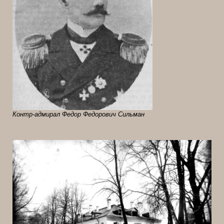
Контр-адмирал Федор Федорович Сильман