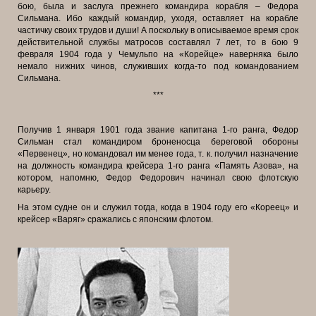
бою, была и заслуга прежнего командира корабля – Федора
Сильмана. Ибо каждый командир, уходя, оставляет на корабле
частичку своих трудов и души! А поскольку в описываемое время срок
действительной службы матросов составлял 7 лет, то в бою 9
февраля 1904 года у Чемульпо на «Корейце» наверняка было
немало нижних чинов, служивших когда-то под командованием
Сильмана.
***
Получив 1 января 1901 года звание капитана 1-го ранга, Федор
Сильман стал командиром броненосца береговой обороны
«Первенец», но командовал им менее года, т. к. получил назначение
на должность командира крейсера 1-го ранга «Память Азова», на
котором, напомню, Федор Федорович начинал свою флотскую
карьеру.
На этом судне он и служил тогда, когда в 1904 году его «Кореец» и
крейсер «Варяг» сражались с японским флотом.