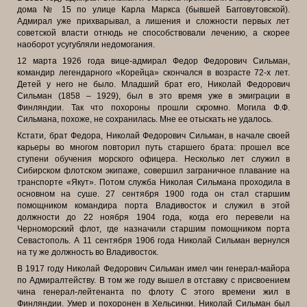
дома № 15 по улице Карла Маркса (бывшей Багговутовской).
Адмирал уже прихварывал, а лишения и сложности первых лет
советской власти отнюдь не способствовали лечению, а скорее
наоборот усугубляли недомогания.
12 марта 1926 года вице-адмирал Федор Федорович Сильман,
командир легендарного «Корейца» скончался в возрасте 72-х лет.
Детей у него не было. Младший брат его, Николай Федорович
Сильман (1858 – 1929), был в это время уже в эмиграции в
Финляндии. Так что похороны прошли скромно. Могила Ф.Ф.
Сильмана, похоже, не сохранилась. Мне ее отыскать не удалось.
Кстати, брат Федора, Николай Федорович Сильман, в начале своей
карьеры во многом повторил путь старшего брата: прошел все
ступени обучения морского офицера. Несколько лет служил в
Сибирском флотском экипаже, совершил заграничное плавание на
транспорте «Якут». Потом служба Николая Сильмана проходила в
основном на суше. 27 сентября 1900 года он стал старшим
помощником командира порта Владивосток и служил в этой
должности до 22 ноября 1904 года, когда его перевели на
Черноморский флот, где назначили старшим помощником порта
Севастополь. А 11 сентября 1906 года Николай Сильман вернулся
на ту же должность во Владивосток.
В 1917 году Николай Федорович Сильман имел чин генерал-майора
по Адмиралтейству. В том же году вышел в отставку с присвоением
чина генерал-
лейтенанта по флоту С этого времени жил в
Финляндии. Умер и похоронен в Хельсинки. Николай Сильман был