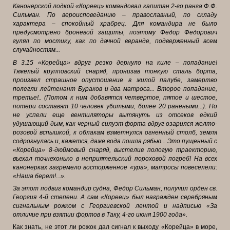
Канонерской лодкой «Кореец» командовал капитан 2-го ранга Ф.Ф.
Сильман. По вероисповеданию – православный, по складу
характера – спокойный храбрец. Для командира не было
предусмотрено броневой защиты, поэтому Федор Федорович
гулял по мостику, как по дачной веранде, подверженный всем
случайностям...
В 3.15 «Корейца» вдруг резко дернуло на киле – попадание!
Тяжелый крупповский снаряд, пронизав тонкую сталь борта,
произвел страшное опустошение в жилой палубе, замертво
полегли лейтенант Бураков и два матроса... Второе попадание,
третье!.. (Потом к ним добавятся четвертое, пятое и шестое,
потери составят 10 человек убитыми, более 20 ранеными...). Но
не успели еще вентиляторы вытянуть из отсеков едкий
удушающий дым, как черный силуэт форта вдруг озарился желто-
розовой вспышкой, к облакам взметнулся огненный столб, земля
содрогнулась и, кажется, даже вода пошла рябью... Это пущенный с
«Корейца» 8-дюймовый снаряд, выстелив пологую траекторию,
въехал точнехонько в неприятельский пороховой погреб! На всех
канонерках загремело восторженное «ура», матросы повеселели:
«Наша берет!...».
За этот подвиг командир судна, Федор Сильман, получил орден св.
Георгия 4-й степени. А сам «Кореец» был награжден серебряным
сигнальным рожком с Георгиевской лентой и надписью «За
отличие при взятии фортов в Таку, 4-го июня 1900 года».
Как знать, не этот ли рожок дал сигнал к выходу «Корейца» в море,