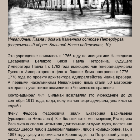
Инвалидный Павла I дом на Каменном острове Петербурга
(современный адрес: Большой Невки набережная, 10).
Это учреждение появилось в 1766 году по инициативе Наследника
Цесаревича Великого Князя Павла Петровича, будущего
Императора Павла I, с
1762 года имеющего чин генерал-адмирала
Русского Императорского флота. Здание Дома построено в 1776 –
1778 года по проекту архитектора Адмиралтейства Ивана Кребера.
А первыми насельниками Инвалидного дома стали 50 матросов-
ветеранов, участников знаменитого Чесменского сражения.
Контр-адмирал Ф.Ф. Сильман возглавлял это учреждение до 20
сентября 1911 года, когда, получив чин вице-адмирала, уволился со
службы.
Жену Федора Федоровича звали Екатерина Васильевна
(урожденная Николаева). Как большинство жен моряков, Екатерина
Васильевна сполна испытала длительные отлучки мужа, постоянно
находящегося либо в далеком плавании, либо в командировке. Так, в
1897 году супруги проживали в Кронштадте, на Петровской улице, в