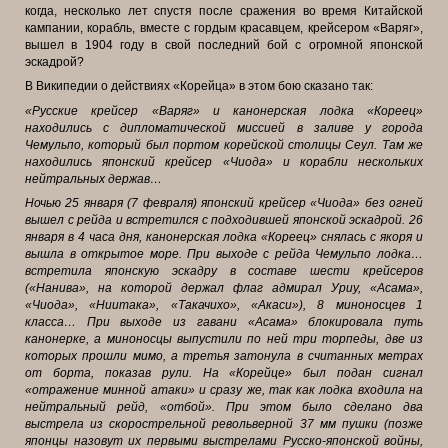
когда, несколько лет спустя после сражения во время Китайской
кампании, корабль, вместе с гордым красавцем, крейсером «Варяг»,
вышел в 1904 году в свой последний бой с огромной японской
эскадрой?
В Википедии о действиях «Корейца» в этом бою сказано так:
«Русские крейсер «Варяг» и канонерская лодка «Кореец»
находились с дипломатической миссией в заливе у города
Чемульпо, который был портом корейской столицы Сеул. Там же
находились японский крейсер «Чиода» и корабли нескольких
нейтральных держав…
Ночью 25 января (7 февраля) японский крейсер «Чиода» без огней
вышел с рейда и встретился с подходившей японской эскадрой. 26
января в 4 часа дня, канонерская лодка «Кореец» снялась с якоря и
вышла в открытое море. При выходе с рейда Чемульпо лодка…
встретила японскую эскадру в составе шести крейсеров
(«Нанива», на которой держал флаг адмирал Уриу, «Асама»,
«Чиода», «Ниитака», «Такачихо», «Акаси»), 8 миноносцев 1
класса… При выходе из гавани «Асама» блокировала путь
канонерке, а миноносцы выпустили по ней три торпеды, две из
которых прошли мимо, а третья затонула в считанных метрах
от борта, показав рули. На «Корейце» был подан сигнал
«отражение минной атаки» и сразу же, так как лодка входила на
нейтральный рейд, «отбой». При этом было сделано два
выстрела из скорострельной револьверной 37 мм пушки (позже
японцы назовут их первыми выстрелами Русско-японской войны,