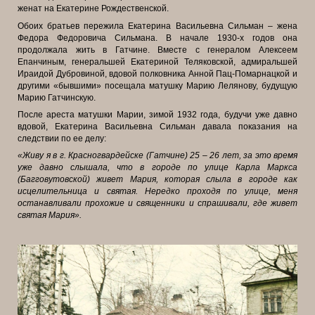
женат на Екатерине Рождественской.
Обоих братьев пережила Екатерина Васильевна Сильман – жена
Федора Федоровича Сильмана. В начале 1930-х годов она
продолжала жить в Гатчине. Вместе с генералом Алексеем
Епанчиным, генеральшей Екатериной Теляковской, адмиральшей
Ираидой Дубровиной, вдовой полковника Анной Пац-Помарнацкой и
другими «бывшими» посещала матушку Марию Лелянову, будущую
Марию Гатчинскую.
После ареста матушки Марии, зимой 1932 года, будучи уже давно
вдовой, Екатерина Васильевна Сильман давала показания на
следствии по ее делу:
«Живу я в г. Красногвардейске (Гатчине) 25 – 26 лет, за это время
уже давно слышала, что в городе по улице Карла Маркса
(Багговутовской) живет Мария, которая слыла в городе как
исцелительница и святая. Нередко проходя по улице, меня
останавливали прохожие и священники и спрашивали, где живет
святая Мария».