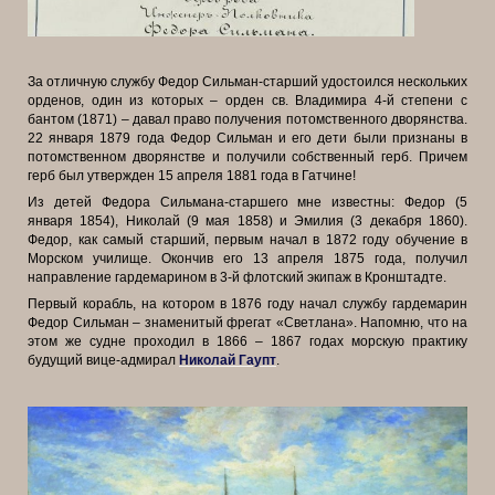
За отличную службу Федор Сильман-старший удостоился нескольких
орденов, один из которых – орден св. Владимира 4-й степени с
бантом (1871) – давал право получения потомственного дворянства.
22 января 1879 года Федор Сильман и его дети были признаны в
потомственном дворянстве и получили собственный герб. Причем
герб был утвержден 15 апреля 1881 года в Гатчине!
Из детей Федора Сильмана-старшего мне известны: Федор (5
января 1854), Николай (9 мая 1858) и Эмилия (3 декабря 1860).
Федор, как самый старший, первым начал в 1872 году обучение в
Морском училище. Окончив его 13 апреля 1875 года, получил
направление гардемарином в 3-й флотский экипаж в Кронштадте.
Первый корабль, на котором в 1876 году начал службу гардемарин
Федор Сильман – знаменитый фрегат «Светлана». Напомню, что на
этом же судне проходил в 1866 – 1867 годах морскую практику
будущий вице-адмирал
Николай Гаупт
.