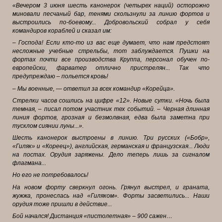
«Вечером 3 июня шесть канонерок (четырех наций) осторожно
миновали песчаный бар, тенями скользнули за линию фортов и
выстроились по-боевому... Добровольский собрал у себя
командиров кораблей и сказал им:
– Господа! Если кто-то из вас еще думает, что нам предстоят
несложные учебные стрельбы, тот заблуждается. Пушки на
фортах почти все производства Круппа, персонал обучен по-
европейски, фарватер отлично пристрелян... Так что
предупреждаю – польется кровь!
– Мы военные, — ответил за всех командир «Корейца».
Стрелки часов сошлись на цифре «12». Новые сутки. «Ночь была
темная, – писал потом участник тех событий. – Черная длинная
линия фортов, грозная и безмолвная, едва была заметна при
тусклом сиянии луны...».
Шесть канонерок выстроены в линию. Три русских («Бобр»,
«Гиляк» и «Кореец»), английская, германская и французская... Люди
на постах. Орудия заряжены. Дело теперь лишь за сигналом
флагмана...
Но его не потребовалось!
На новом форту сверкнул огонь. Грянул выстрел, и граната,
жужжа, пронеслась над «Гиляком». Форты засветились... Наши
орудия тоже пришли в действие...
Бой начался! Дистанция «пистолетная» – 900 сажен…