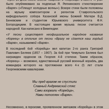
было опубликовано за подписью Я. Репнинского стихотворение
«Варяг» («Плещут холодные волны»). Вскоре стихи были положены
на музыку композитором и регентом Ставропольского
кафедрального собора Казанской иконы Божией Матери В.Д.
Беневским и студентом Юрьевского университета Ф.Н.
Богородицким. В настоящее время музыка песни считается
народной. Как написано в Википедии:
«У песни существует неофициальное народное название
«Кореец» в отличие от песни «Врагу не сдается наш гордый
«Варяг», называемой «Варяг».
В последний бой «Корейца» вел капитан 2-го ранга Григорий
Павлович Беляев (1857 – 1907). За бой при Чемульпо Беляев был
награжден орденом св. Георгия 4-й степени. Таким образом,
«Кореец» – возможно, единственный русский военный корабль, два
командира которого на протяжении всего 4-х (!) лет стали
Георгиевскими кавалерами.
Мы пред врагом не спустили
Славный Андреевский стяг:
Сами взорвали «Корейца»,
Нами потоплен «Варяг».
Несомненно, в героизме, проявленном экипажем «Корейца» в этом