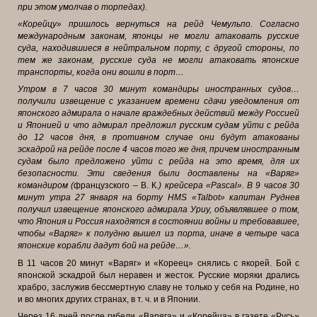
при этом умолчав о торпедах).
«Корейцу» пришлось вернуться на рейд Чемульпо. Согласно
международным законам, японцы не могли атаковать русские
суда, находившиеся в нейтральном порту, с другой стороны, по
тем же законам, русские суда не могли атаковать японские
транспорты, когда они вошли в порт…
Утром в 7 часов 30 минут командиры иностранных судов…
получили извещение с указанием времени сдачи уведомления от
японского адмирала о начале враждебных действий между Россией
и Японией и что адмирал
предложил русским судам уйти с рейда
до 12 часов дня, в противном случае они будут атакованы
эскадрой на рейде после 4 часов того же дня, причем иностранным
судам было предложено уйти с рейда на это время, для их
безопасности. Эти сведения были доставлены на «Варяг»
командиром (
французского – В. К
.) крейсера «Pascal». В 9 часов 30
минут утра 27 января на борту HMS «Talbot» капитан Руднев
получил извещение японского адмирала Уриу, объявлявшее о том,
что Япония и Россия находятся в состоянии войны и требовавшее,
чтобы «Варяг» к полудню вышел из порта, иначе в четыре часа
японские корабли дадут бой на рейде…».
В 11 часов 20 минут «Варяг» и «Кореец» снялись с якорей. Бой с
японской эскадрой был неравен и жесток. Русские моряки дрались
храбро, заслужив бессмертную славу не только у себя на Родине, но
и во многих других странах, в т. ч. и в Японии.
Через 16 дней после гибели «Варяга» и «Корейца» в газете «Русь»