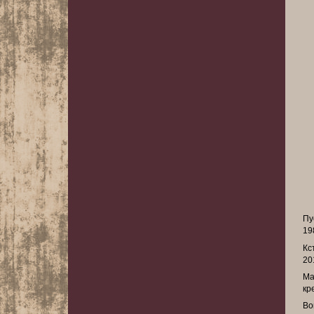
Пу
19
Кс
20
Ма
кр
Во