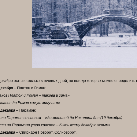
декабре есть несколько ключевых дней, по погоде которых можно определить 
декабря
– Платон и Роман:
аков Платон и Роман – такова и зима».
латон да Роман кажут зиму нам».
 декабря
– Парамон:
оли Парамон со снегом – жди метелей до Николина дня (19 декабря).
сли на Парамона утро красное – быть всему декабрю ясным».
 декабря
– Спиридон Поворот, Солноворот.