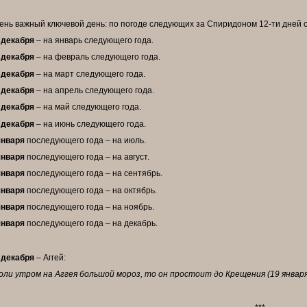
ень важный ключевой день: по погоде следующих за Спиридоном 12-ти дней 
 декабря
– на январь следующего года.
 декабря
– на февраль следующего года.
 декабря
– на март следующего года.
 декабря
– на апрель следующего года.
 декабря
– на май следующего года.
 декабря
– на июнь следующего года.
января
последующего года – на июль.
января
последующего года – на август.
января
последующего года – на сентябрь.
января
последующего года – на октябрь.
января
последующего года – на ноябрь.
января
последующего года – на декабрь.
 декабря
– Аггей:
оли утром на Аггея большой мороз, то он простоит до Крещения (19 января