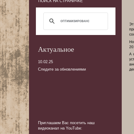
ПОИСК НА СТРАНИЧКЕ
Эт
пр
со
Но
20
Актуальное
А 
ус
10.02.25
ан
Следите за обновлениями
де
Приглашаем Вас посетить наш
видеоканал на YouTube
: