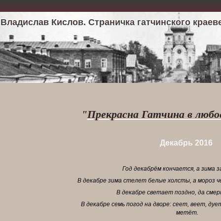
Владислав Кислов. Страничка гатчинского краев
"
Прекрасна Гатчина в любое 
Декабрь 2016
Год декабрём кончается, а зима з
В декабре зима стелет белые холсты, а мороз ч
В декабре светает поздно, да смер
В декабре семь погод на дворе: сеет, веет, дуе
метёт.