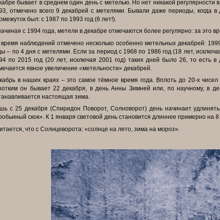
кабре бывает в среднем один день с метелью. Но нет никакой регулярности в
93, отмечено всего 9 декабрей с метелями. Бывали даже периоды, когда 
омежуток был: с 1987 по 1993 год (6 лет!).
начиная с 1994 года, метели в декабре отмечаются более регулярно: за это 
 время наблюдений отмечено несколько особенно метельных декабрей: 1999,
ды – по 4 дня с метелями. Если за период с 1968 по 1986 год (18 лет, исключа
94 по 2015 год (20 лет, исключая 2001 год) таких дней было 26, то есть в
мечается явное увеличение «метельности» декабрей.
кабрь в наших краях – это самое тёмное время года. Вплоть до 20-х чисе
ротким он бывает 22 декабря, в день Анны Зимней или, по научному, в де
танавливается настоящая зима.
шь с 25 декабря (Спиридон Поворот, Солноворот) день начинает удлинятьс
робьиный скок». К 1 января световой день становится длиннее примерно на 8
итается, что с Солнцеворота: «солнце на лето, зима на мороз».