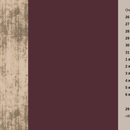
Оч
26
27
28
29
30
31
1 
2 
3 
4 
5 
6 
29
«К