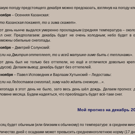
***
какую погоду предстоящего декабря можно предсказать, взглянув на погоду 
ноября
– Осенняя Казанская:
то Казанская покажет, то и зима скажет».
от день нынче выдался умеренно прохладным (средняя температура – около 
л снег. Предполагаем: декабрь будет не очень холодным; небо будет в 
зможны обильные снегопады.
ноября
– Дмитрий Солунский:
сли на Дмитрия оттеплеет, то и всей матушке-зиме быть с теплинами».
от день был не только без оттепели, но ещё и отличился довольно кре
адусов). Делаем вывод: декабрь будет без оттепелей.
 ноября
– Павел Исповедник и Варлаам Хутынский – Ледоставы:
сли на Ледоставов снегопад, зиму надо ждать снежную…».
егопада в этот день не было, зато весь день шёл дождь. Делаем прогноз: 
ловине месяца. Будем надеяться, что преобладать будет всё-таки снег.
Мой прогноз на декабрь 20
сяц будет обычным (или близким к обычному) по температуре: в среднем мину
личество дней с осадками может превысить среднемноголетнюю норму (17 дн