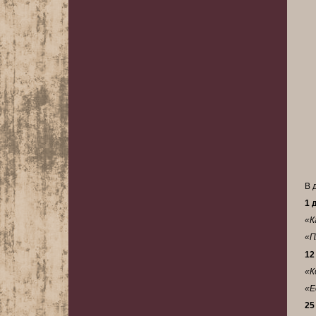
В 
1 
«К
«П
12
«К
«Е
25