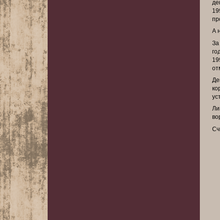
де
19
пр
А 
За
го
19
от
Де
ко
ус
Ли
во
Сч