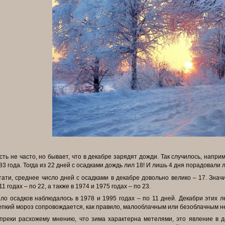
сть не часто, но бывает, что в декабре зарядят дожди. Так случилось, напр
83 года. Тогда из 22 дней с осадками дождь лил 18! И лишь 4 дня порадовали 
тати, среднее число дней с осадками в декабре довольно велико – 17. Знач
11 годах – по 22, а также в 1974 и 1975 годах – по 23.
ло осадков наблюдалось в 1978 и 1995 годах – по 11 дней. Декабри этих л
епкий мороз сопровождается, как правило, малооблачным или безоблачным н
преки расхожему мнению, что зима характерна метелями, это явление в 