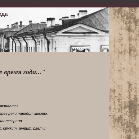
еда
время года...
"
ачинается.
ерез реки наводит мосты.
кается рано.
т, кружит, мутит, рвёт и