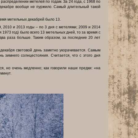
 распределении метелей по годам. За 24 года, с 1968 по
в декабре вообще не пуржило. Самый длительный такой
время метельных декабрей было 13.
 2010 и 2013 годы – по 3 дня с метелями; 2009 и 2014
я 1973 год) было всего 13 метельных дней, то за время с
 два раза больше. Таким образом, за последние 20 лет
л декабря световой день заметно укорачивается. Самым
нь зимнего солнцестояния. Считается, что с этого дня
я, но очень медленно; как говорили наши предки: «на
 минут.