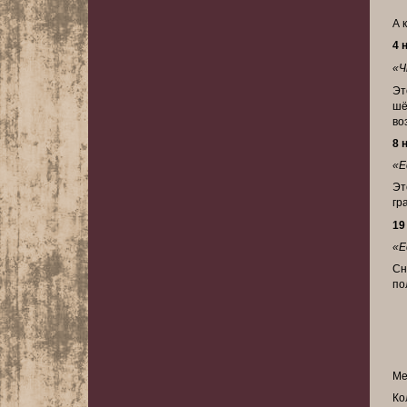
А 
4 
«Ч
Эт
шё
во
8 
«Е
Эт
гр
19
«Е
Сн
по
Ме
Ко