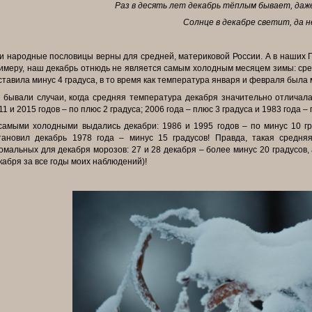
Раз в десять лет декабрь тёплым бывает, даже
Солнце в декабре светит, да н
и народные пословицы верны для средней, материковой России. А в
наших Г
имеру, наш
декабрь отнюдь не является самым холодным месяцем зимы: ср
ставила минус 4 градуса, в
то время как температура января и февраля была м
 бывали случаи, когда средняя температура декабря значительно
отличала
11 и 2015
годов – по плюс 2 градуса; 2006 года – плюс 3 градуса и 1983 года –
самыми холодными выдались декабри: 1986 и 1995 годов – по минус 10
г
тановил декабрь
1978 года – минус 15 градусов! Правда, такая средня
омальных для декабря морозов: 27 и 28
декабря – более минус 20 градусов,
кабря за все годы моих наблюдений)!