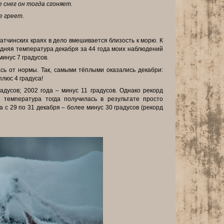
 снег он тогда сгоняет.
е греет.
атчинских краях в дело вмешивается близость к морю. К
едняя
температура декабря за 44 года моих наблюдений
инус 7 градусов.
сь от нормы. Так, самыми тёплыми оказались декабри:
 плюс 4
градуса!
радусов; 2002 года – минус 11 градусов. Однако рекорд
я температура тогда
получилась в результате просто
 а с 29 по 31 декабря – более минус 30
градусов (рекорд