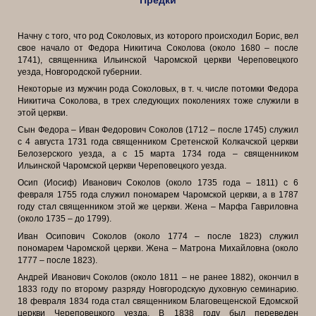
Предки
Начну с того, что род Соколовых, из которого происходил Борис, вел
свое начало от Федора Никитича Соколова (около 1680 – после
1741), священника Ильинской Чаромской церкви Череповецкого
уезда, Новгородской губернии.
Некоторые из мужчин рода Соколовых, в т. ч. числе потомки Федора
Никитича Соколова, в трех следующих поколениях тоже служили в
этой церкви.
Сын Федора – Иван Федорович Соколов (1712 – после 1745) служил
с 4 августа 1731 года священником Сретенской Колкачской церкви
Белозерского уезда, а с 15 марта 1734 года – священником
Ильинской Чаромской церкви Череповецкого уезда.
Осип (Иосиф) Иванович Соколов (около 1735 года – 1811) с 6
февраля 1755 года служил пономарем Чаромской церкви, а в 1787
году стал священником этой же церкви. Жена – Марфа Гавриловна
(около 1735 – до 1799).
Иван Осипович Соколов (около 1774 – после 1823) служил
пономарем Чаромской церкви. Жена – Матрона Михайловна (около
1777 – после 1823).
Андрей Иванович Соколов (около 1811 – не ранее 1882), окончил в
1833 году по второму разряду Новгородскую духовную семинарию.
18 февраля 1834 года стал священником Благовещенской Едомской
церкви Череповецкого уезда. В 1838 году был переведен