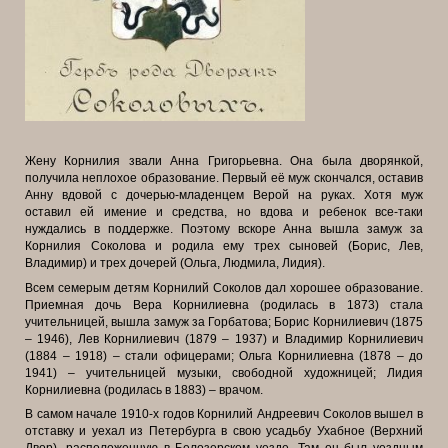
Жену Корнилия звали Анна Григорьевна. Она была дворянкой,
получила неплохое образование. Первый её муж скончался, оставив
Анну вдовой с дочерью-младенцем Верой на руках. Хотя муж
оставил ей имение и средства, но вдова и ребенок все-таки
нуждались в поддержке. Поэтому вскоре Анна
вышла замуж за
Корнилия Соколова и родила ему трех сыновей (Борис, Лев,
Владимир) и трех дочерей (Ольга, Людмила, Лидия).
Всем семерым детям Корнилий Соколов дал хорошее образование.
Приемная дочь Вера Корнилиевна (родилась в 1873) стала
учительницей, вышла замуж за Горбатова; Борис Корнилиевич (1875
– 1946), Лев Корнилиевич (1879 – 1937) и Владимир Корнилиевич
(1884 – 1918) – стали офицерами; Ольга Корнилиевна (1878 – до
1941) – учительницей музыки, свободной художницей; Лидия
Корнилиевна (родилась в 1883) – врачом.
В самом начале 1910-х годов Корнилий Андреевич Соколов вышел в
отставку и уехал из Петербурга в свою усадьбу Ухабное (Верхний