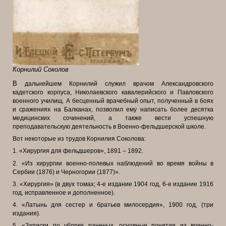
Корнилий Соколов
В
дальнейшем Корнилий служил врачом Александровского
кадетского корпуса, Николаевского кавалерийского и Павловского
военного училищ. А бесценный врачебный опыт, полученный в боях
и сражениях на Балканах, позволил ему написать более десятка
медицинских сочинений, а также вести успешную
преподавательскую деятельность в Военно-фельдшерской школе.
Вот некоторые из трудов Корнилия Соколова:
1. «Хирургия для фельдшеров», 1891 – 1892.
2. «Из хирургии военно-полевых наблюдений во время войны в
Сербии (1876) и Черногории (1877)».
3. «Хирургия» (в двух томах; 4-е издание 1904 год, 6-е издание 1916
год, исправленное и дополненное).
4. «Латынь для сестер и братьев милосердия», 1900 год, (три
издания).
5. «Записки по уборке раненых, основные понятия из военно-