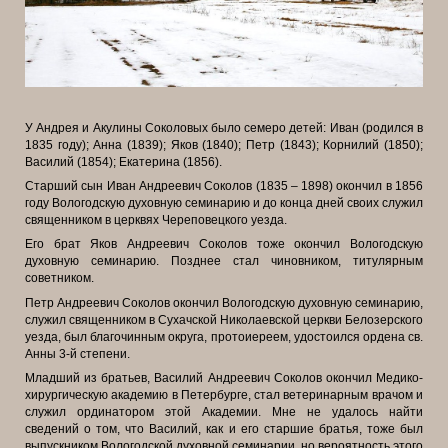
У Андрея и Акулины Соколовых было семеро детей: Иван (родился в
1835 году); Анна (1839); Яков (1840); Петр (1843); Корнилий (1850);
Василий (1854); Екатерина (1856).
Старший сын Иван Андреевич Соколов (1835 – 1898) окончил в 1856
году Вологодскую духовную семинарию и до конца дней своих служил
священником в церквях Череповецкого уезда.
Его брат Яков Андреевич Соколов тоже окончил Вологодскую
духовную семинарию. Позднее стал чиновником, титулярным
советником.
Петр Андреевич Соколов окончил Вологодскую духовную семинарию,
служил священником в Сухачской Николаевской церкви Белозерского
уезда, был благочинным округа, протоиереем, удостоился ордена св.
Анны 3-й степени.
Младший из братьев, Василий Андреевич Соколов окончил Медико-
хирургическую академию в Петербурге, стал ветеринарным врачом и
служил ординатором этой Академии. Мне не удалось найти
сведений о том, что Василий, как и его старшие братья, тоже был
выпускником Вологодской духовной семинарии, но вероятность этого