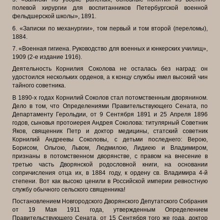
полевой хирургии для воспитанников Петербургской военной
фельдшерской школы», 1891.
6. «Записки по механургии», том первый и том второй (переломы),
1884.
7. «Военная гигиена. Руководство для военных и юнкерских училищ»,
1909 (2-е
издание 1916).
Деятельность Корнилия Соколова не осталась без наград: он
удостоился нескольких орденов, а к концу службы имел высокий чин
тайного советника.
В 1890-х годах Корнилий Соколов стал потомственным дворянином.
Дело в том, что Определениями Правительствующего Сената, по
Департаменту Герольдии, от 9 Сентября 1891 и 25 Апреля 1896
годов, сыновья протоиерея Андрея Соколова: титулярный Советник
Яков, священник Петр и доктор медицины, статский советник
Корнилий Андреевы Соколовы, с детьми последнего: Верою,
Борисом, Ольгою, Львом, Людмилою, Лидиею и Владимиром,
признаны в потомственном дворянстве, с правом на внесение в
третью часть Дворянской родословной книги, на основании
сопричисления отца их, в 1884 году, к ордену св. Владимира 4-й
степени. Вот как высоко ценили в Российской империи ревностную
службу обычного сельского священника!
Постановлением Новгородского Дворянского Депутатского Собрания
от 19 Мая 1911 года, утвержденным Определением
Правительствующего Сената, от 15 Сентября того же года, доктор