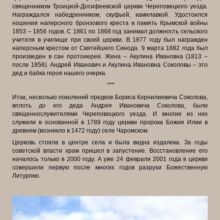
священником Троицкой-Досифеевской церкви Череповецкого уезда.
Награждался набедренником, скуфьей, камилавкой. Удостоился
ношения наперсного бронзового креста в память Крымской войны
1853 – 1856 годов. С 1861 по 1868 год занимал должность сельского
учителя в училище при своей церкви. В 1877 году был награжден
наперсным крестом от Святейшего Синода. 9 марта 1882 года был
произведен в сан протоиерея. Жена – Акулина Ивановна (1813 –
после 1856). Андрей Иванович и Акулина Ивановна Соколовы – это
дед и бабка героя нашего очерка.
***
Итак, несколько поколений предков Бориса Корнилиевича Соколова,
вплоть до его деда Андрея Ивановича Соколова, были
священнослужителями Череповецкого уезда. И многие из них
служили в основанной в 1789 году церкви пророка Божия Илии в
древнем (возникло в 1472 году) селе Чаромском.
Церковь стояла в центре села и была видна издалека. За годы
советской власти храм пришел в запустение. Восстановление его
началось только в 2000 году. А уже 24 февраля 2001 года в церкви
совершили первую после многих годов разрухи Божественную
Литургию.