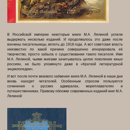
В Российской империи некоторые книги М.А. Лялиной успели
выдержать несколько изданий. И продолжалось это даже после
кончины писательницы, вплоть до 1918 года. А вот советская власть
неизвестно по какой причине совершенно игнорировала её
творчество, просто забыла о существовании такого писателя. Имя
М.А. Лялиной, чьими книгами зачитывалось целое поколение юных
россиян, не было упомянуто даже в «Краткой литературной
энциклопедии».
И вот после почти векового забвения книги М.А. Лялиной в наши дни
вновь находят читателей. Особенным спросом пользуются
сочинения о русских адмиралах, мореплавателях и
путешественниках. Привожу обложки современных изданий книг М.А.
Лялиной: