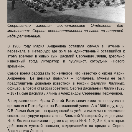
Спортивные занятия воспитанников Отделения для
малолетних. Справа: воспитательницы во главе со старшей
надзирательницей
В 1906 году Мария Андреевна оставила службу в Гатчине и
переехала в Петербург, где жил её единственный оставшийся к
этому времени в живых сын, Василий Сергеевич Лялин, довольно
известный тогда литератор и публицист, сотрудник «Нового
времени».
Самое время рассказать то немногое, что известно о жизни Марии
Андреевны. Её девичья фамилия – Толмачева. Мужем её был
представитель довольно известной в России фамилии Лялиных,
офицер, а потом статский советник, Сергей Васильевич Лялин (1826
– 1871), сын Василия Лялина и Александры Сергеевны Перхуровой.
В год заключения брака Сергей Васильевич имел чин поручика и
проживал в Петербурге, на Бармалеевой улице. А в 1866 году, когда
С.В. Лялин был уже на гражданской службе и имел чин коллежского
секретаря, супруги
проживали на Большой Мастерской улице, в доме
№ 4. Лялины нанимали в доме квартиры №№ 1, 2, 3 и 4, в которых
действовал мужской пансион, содержащийся на средства Сергея
Васильевича Лялина.