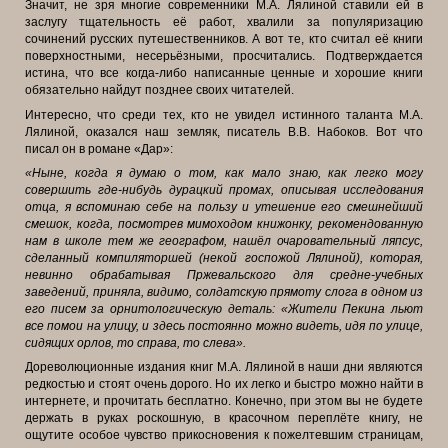
Значит, не зря многие современники М.А. Лялиной ставили ей в
заслугу тщательность её работ, хвалили за популяризацию
сочинений русских путешественников. А вот те, кто считал её книги
поверхностными, несерьёзными, просчитались. Подтверждается
истина, что все когда-либо написанные ценные и хорошие книги
обязательно найдут позднее своих читателей.
Интересно, что среди тех, кто не увидел истинного таланта М.А.
Лялиной, оказался наш земляк, писатель В.В. Набоков. Вот что
писал он в романе «Дар»:
«Ныне, когда я думаю о том, как мало знаю, как легко могу
совершить где-нибудь дурацкий промах, описывая исследования
отца, я вспоминаю себе на пользу и утешение его смешнейший
смешок, когда, посмотрев мимоходом книжонку, рекомендованную
нам в школе тем же географом, нашёл очаровательный ляпсус,
сделанный компиляторшей (некой госпожой Лялиной), которая,
невинно обрабатывая Пржевальского для средне-учебных
заведений, приняла, видимо, солдатскую прямоту слога в одном из
его писем за орнитологическую деталь: «Жители Пекина льют
все помои на улицу, и здесь постоянно можно видеть, идя по улице,
сидящих орлов, то справа, то слева».
Дореволюционные издания книг М.А. Лялиной в наши дни являются
редкостью и стоят очень дорого. Но их легко и быстро можно найти в
интернете, и прочитать бесплатно. Конечно, при этом вы не будете
держать в руках роскошную, в красочном переплёте книгу, не
ощутите особое чувство прикосновения к пожелтевшим страницам,