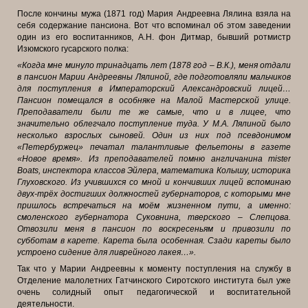
После кончины мужа (1871 год) Мария Андреевна Лялина взяла на
себя содержание пансиона. Вот что вспоминал об этом заведении
один из его воспитанников, А.Н. фон Дитмар, бывший ротмистр
Изюмского гусарского полка:
«Когда мне минуло тринадцать лет (1878 год – В.К.), меня отдали
в пансион Марии Андреевны Лялиной, где подготовляли мальчиков
для поступления в Императорский Александровский лицей…
Пансион помещался в особняке на Малой Мастерской улице.
Преподаватели были те же самые, что и в лицее, что
значительно облегчало поступление туда. У М.А. Лялиной было
несколько взрослых сыновей. Один из них под псевдонимом
«Петербуржец» печатал талантливые фельетоны в газете
«Новое время». Из преподавателей помню англичанина mister
Boats, инспектора классов Эйлера, математика Колышу, историка
Глуховского. Из учившихся со мной и кончивших лицей вспоминаю
двух-трёх достигших должностей губернаторов, с которыми мне
пришлось встречаться на моём жизненном пути, а именно:
смоленского губернатора Суковнина, тверского – Слепцова.
Отвозили меня в пансион по воскресеньям и привозили по
субботам в карете. Карета была особенная. Сзади кареты было
устроено сидение для ливрейного лакея…».
Так что у Марии Андреевны к моменту поступления на службу в
Отделение малолетних Гатчинского Сиротского института был уже
очень солидный опыт педагогической и воспитательной
деятельности.