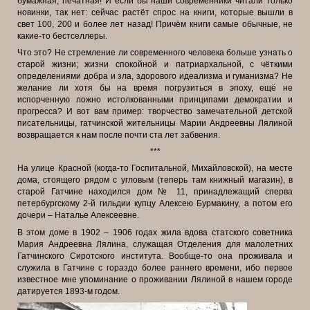
бумажная, печатная! И если бы наши современники читали только
новинки, так нет: сейчас растёт спрос на книги, которые вышли в
свет 100, 200 и более лет назад! Причём книги самые обычные, не
какие-то бестселлеры.
Что это? Не стремление ли современного человека больше узнать о
старой жизни; жизни спокойной и патриархальной, с чёткими
определениями добра и зла, здорового идеализма и гуманизма? Не
желание ли хотя бы на время погрузиться в эпоху, ещё не
испорченную ложно истолкованными принципами демократии и
прогресса? И вот вам пример: творчество замечательной детской
писательницы, гатчинской жительницы Марии Андреевны Лялиной
возвращается к нам после почти ста лет забвения.
***
На улице Красной (когда-то Госпитальной, Михайловской), на месте
дома, стоящего рядом с угловым (теперь там книжный магазин), в
старой Гатчине находился дом № 11, принадлежащий сперва
петербургскому 2-й гильдии купцу Алексею Бурмакину, а потом его
дочери – Наталье Алексеевне.
В этом доме в 1902 – 1906 годах жила вдова статского советника
Мария Андреевна Лялина, служащая Отделения для малолетних
Гатчинского Сиротского института. Вообще-то она проживала и
служила в Гатчине с гораздо более раннего времени, ибо первое
известное мне упоминание о проживании Лялиной в нашем городе
датируется 1893-м годом.