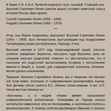
В браке С.В. и М.А. Лялиной родилось трое сыновей. Старший сын,
Василий Сергеевич Лялин (смотри выше), оставил заметный след в
истории России. Двое других:
Сергей Сергеевич Лялин (1858 – 1890).
Андрей Сергеевич Лялин (1865 – 1879).
***
Итак, сын Марии Андреевны, журналист Василий Сергеевич Лялин
(1854 – 1909), был литератором, выступающим под псевдонимом
Петербуржец (реже употреблялись: Торпедо, Утис).
Василий окончил в 1872 году Александровский лицей, элитное
учебное заведение. Вероятно, поступить туда Василию, сыну не
обстоятел
ьство,
слишком знатных родителей, помогло то
что в
пансионе его родителей воспитанников готовили к поступлению
именно в Лицей, а, значит, для содержателей пансиона, Лялиных,
могли сделать исключение.
Творения Василия Сергеевича Лялина, как и творения его матери
(об этом ниже), получали от современников разноречивую оценку.
Фон Дитмар считал работы В.С. Лялина талантливыми. А вот А.П.
Чехов жестоко обличал их:
«Как-никак, а в общем «Новое время» производит
отвратительное впечатление. Телеграмм из Парижа нельзя
читать без омерзения, это не телеграммы, а чистейший подлог и
мошенничество. А статьи себя восхваляющего Иванова! А доносы