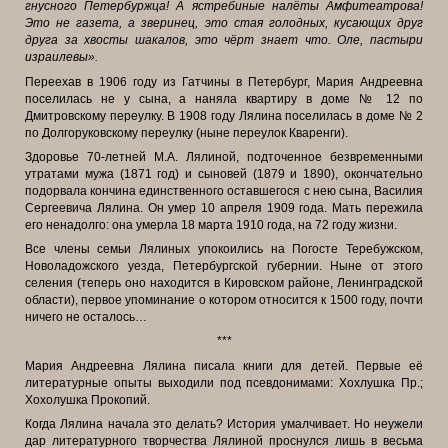
гнусного Петербуржца! А ястребиные налёты Амфитеатрова!
Это не газета, а зверинец, это стая голодных, кусающих друг
друга за хвосты шакалов, это чёрт знает что. Оле, пастыри
израилевы».
Переехав в 1906 году из Гатчины в Петербург, Мария Андреевна
поселилась не у сына, а наняла квартиру в доме № 12 по
Дмитровскому
переулку. В 1908 году Лялина поселилась в доме № 2
по Долгоруковскому переулку (ныне переулок Кваренги).
Здоровье 70-летней М.А. Лялиной, подточенное безвременными
утратами мужа (1871 год) и сыновей (1879 и 1890), окончательно
подорвала кончина единственного оставшегося с нею сына, Василия
Сергеевича Лялина. Он умер 10 апреля 1909 года. Мать пережила
его ненадолго: она умерла 18 марта 1910 года, на 72 году жизни.
Все члены семьи Лялиных упокоились на Погосте Теребужском,
Новоладожского уезда, Петербургской губернии. Ныне от этого
селения (теперь оно находится в Кировском районе, Ленинградской
области), первое упоминание о котором относится к 1500 году, почти
ничего не осталось…
***
Мария Андреевна Лялина писала книги для детей. Первые её
литературные опыты выходили под псевдонимами: Хохлушка Пр.;
Хохолушка Прокопий.
Когда Лялина начала это делать? История умалчивает. Но неужели
дар литературного творчества Лялиной проснулся лишь в весьма